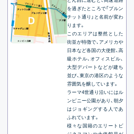
どん西に進むと、高速道路
を過ぎたところで「プルン
チット通り」と名前が変わ
ります。
このエリアは整然とした
街並が特徴で、アメリカや
日本など各国の大使館、高
級ホテル、オフィスビル、
大型デパートなどが建ち
並び、東京の港区のような
雰囲気を醸しています。
ラーマ4世通り沿いにはル
ンピニー公園があり、朝夕
はジョギングする人であ
ふれています。
様々な国籍のエリートビ