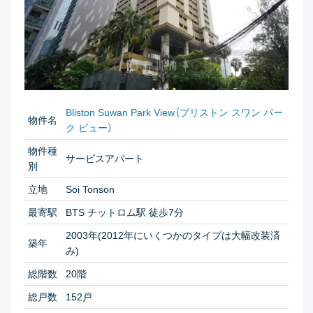
Bliston Suwan Park View（ブリストン スワン パー
物件名
ク ビュー）
物件種
サービスアパート
別
立地
Soi Tonson
最寄駅
BTS チットロム駅 徒歩7分
2003年(2012年にいくつかのタイプは大幅改装済
築年
み)
総階数
20階
総戸数
152戸