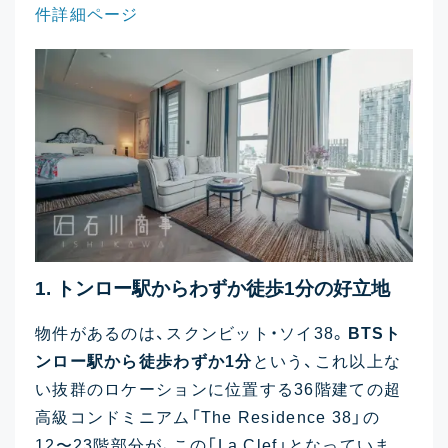
件詳細ページ
1. トンロー駅からわずか徒歩1分の好立地
物件があるのは、スクンビット・ソイ38。
BTSト
ンロー駅から徒歩わずか1分
という、これ以上な
い抜群のロケーションに位置する36階建ての超
高級コンドミニアム「The Residence 38」の
12〜23階部分が、この「La Clef」となっていま