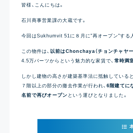
皆様、こんにちは。
石川商事営業課の大蔵です。
今回はSukhumvit 51に８月に”再オープン
この物件は、
以前はChonchaya（チョンチャヤ
4.5万バーツからという魅力的な家賃で、
常時満
しかし建物の高さが建築基準法に抵触している
７階以上の部分の撤去作業が行われ、
6階建てになり
名前で再びオープン
という運びとなりました。