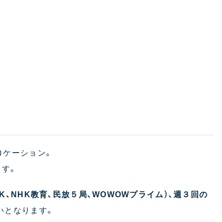
ロケーション。
ます。
K、NHK教育、民放５局、WOWOWプライム）、週３回の
いとなります。