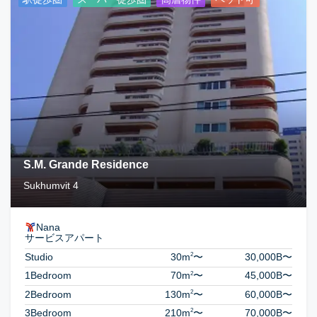
S.M. Grande Residence
Sukhumvit 4
Nana
サービスアパート
2
Studio
30m
〜
30,000B
〜
2
1Bedroom
70m
〜
45,000B
〜
2
2Bedroom
130m
〜
60,000B
〜
2
3Bedroom
210m
〜
70,000B
〜