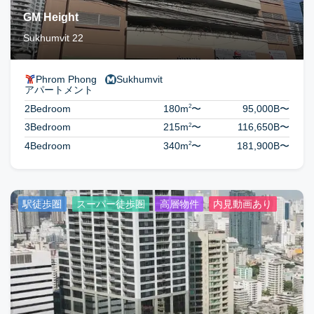
GM Height
Sukhumvit 22
Phrom Phong
Sukhumvit
アパートメント
2
2Bedroom
180m
〜
95,000B
〜
2
3Bedroom
215m
〜
116,650B
〜
2
4Bedroom
340m
〜
181,900B
〜
駅徒歩圏
スーパー徒歩圏
高層物件
内見動画あり