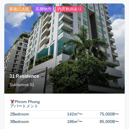
家族に人気
高層物件
内見動画あり
31 Residence
Sukhumvit 31
Phrom Phong
アパートメント
2
2Bedroom
142m
〜
75,000B
〜
2
3Bedroom
186m
〜
85,000B
〜