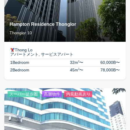
Hampton Residence Thonglor
Thonglor 10
Thong Lo
アパートメント, サービスアパート
2
1Bedroom
32m
〜
60,000B
〜
2
2Bedroom
45m
〜
78,000B
〜
スーパー徒歩圏
高層物件
内見動画あり