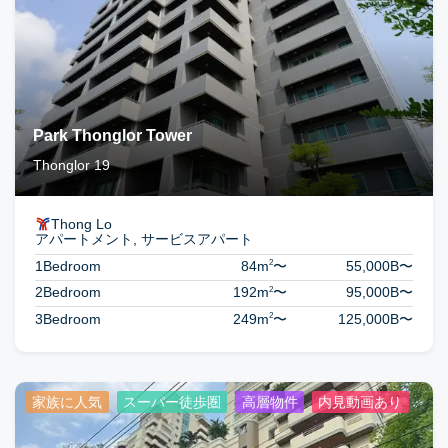
Park Thonglor Tower
Thonglor 19
Thong Lo
アパートメント, サービスアパート
2
1Bedroom
84m
〜
55,000B
〜
2
2Bedroom
192m
〜
95,000B
〜
2
3Bedroom
249m
〜
125,000B
〜
家族に人気
スーパー徒歩圏
高層物件
内見動画あり