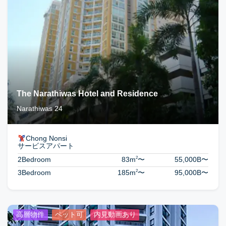
The Narathiwas Hotel and Residence
Narathiwas 24
Chong Nonsi
サービスアパート
2
2Bedroom
83m
〜
55,000B
〜
2
3Bedroom
185m
〜
95,000B
〜
高層物件
ペット可
内見動画あり