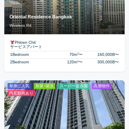
Oriental Residence Bangkok
Wireless Rd.
Phloen Chit
サービスアパート
2
1Bedroom
70m
〜
160,000B
〜
2
2Bedroom
120m
〜
300,000B
〜
単身に人気
新築・築浅
スーパー徒歩圏
高層物件
内見動画あり