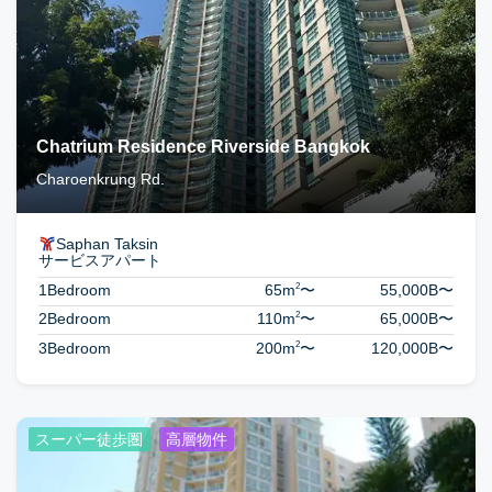
Chatrium Residence Riverside Bangkok
Charoenkrung Rd.
Saphan Taksin
サービスアパート
2
1Bedroom
65m
〜
55,000B
〜
2
2Bedroom
110m
〜
65,000B
〜
2
3Bedroom
200m
〜
120,000B
〜
スーパー徒歩圏
高層物件