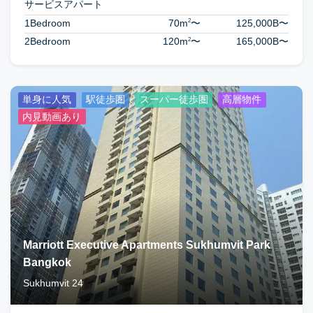
サービスアパート
2
1Bedroom
70m
〜
125,000B
〜
2
2Bedroom
120m
〜
165,000B
〜
単身に人気
駅徒歩圏
スーパー徒歩圏
高層物件
内見動画あり
Marriott Executive Apartments Sukhumvit Park
Bangkok
Sukhumvit 24