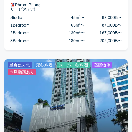
Phrom Phong
サービスアパート
2
Studio
45m
〜
82,000B
〜
2
1Bedroom
65m
〜
87,000B
〜
2
2Bedroom
130m
〜
167,000B
〜
2
3Bedroom
180m
〜
202,000B
〜
単身に人気
駅徒歩圏
スーパー徒歩圏
高層物件
内見動画あり