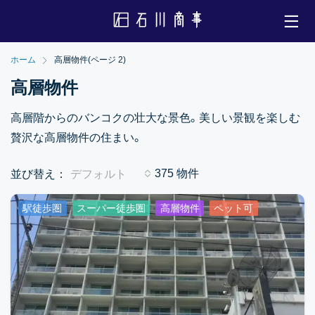
ホーム
高層物件
(ページ 2)
高層物件
高層階からのバンコクの壮大な景色。美しい景観を楽しむ
贅沢な高層物件の住まい。
並び替え：
デフォルト
375 物件
駅徒歩圏
スーパー徒歩圏
高層物件
ペット可