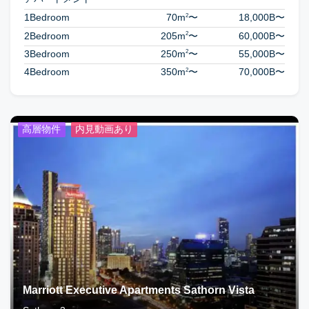
2
1Bedroom
70m
〜
18,000B
〜
2
2Bedroom
205m
〜
60,000B
〜
2
3Bedroom
250m
〜
55,000B
〜
2
4Bedroom
350m
〜
70,000B
〜
高層物件
内見動画あり
Marriott Executive Apartments Sathorn Vista