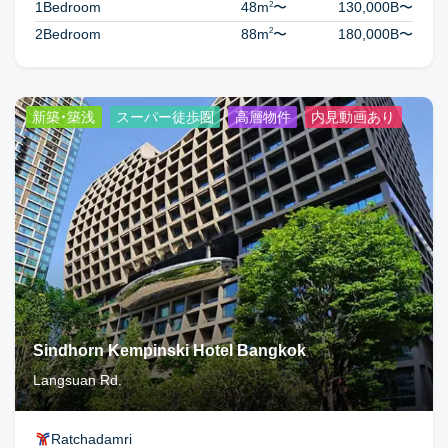
2
1Bedroom
48m
〜
130,000B
〜
2
2Bedroom
88m
〜
180,000B
〜
新築・築浅
スーパー徒歩圏
高層物件
内見動画あり
Sindhorn Kempinski Hotel Bangkok
Langsuan Rd.
Ratchadamri