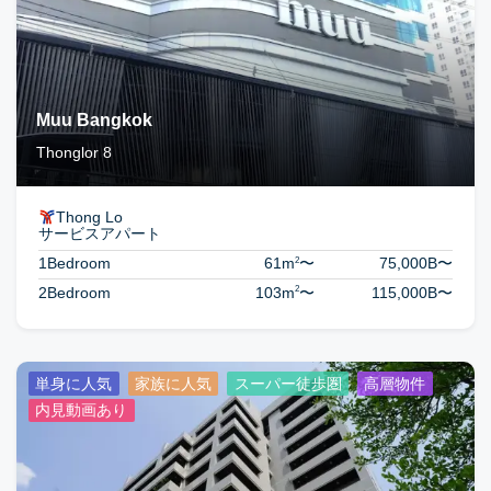
Muu Bangkok
Thonglor 8
Thong Lo
サービスアパート
2
1Bedroom
61m
〜
75,000B
〜
2
2Bedroom
103m
〜
115,000B
〜
単身に人気
家族に人気
スーパー徒歩圏
高層物件
内見動画あり