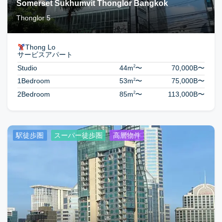
Somerset Sukhumvit Thonglor Bangkok
Thonglor 5
Thong Lo
サービスアパート
2
Studio
44m
〜
70,000B
〜
2
1Bedroom
53m
〜
75,000B
〜
2
2Bedroom
85m
〜
113,000B
〜
駅徒歩圏
スーパー徒歩圏
高層物件