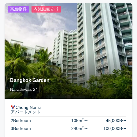
高層物件
内見動画あり
Bangkok Garden
Narathiwas 24
Chong Nonsi
アパートメント
2
2Bedroom
105m
〜
45,000B
〜
2
3Bedroom
240m
〜
100,000B
〜