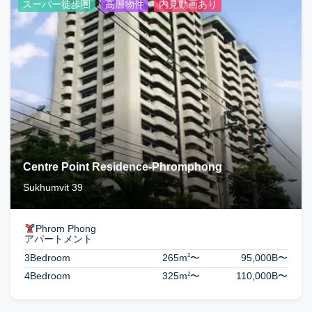
スーパー徒歩圏
高層物件
内見動画あり
Centre Point Residence-Phromphong
Sukhumvit 39
Phrom Phong
アパートメント
2
3Bedroom
265m
〜
95,000B
〜
2
4Bedroom
325m
〜
110,000B
〜