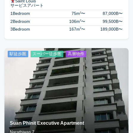
Saint Louis
サービスアパート
2
1Bedroom
75m
〜
87,000B
〜
2
2Bedroom
106m
〜
99,500B
〜
2
3Bedroom
167m
〜
189,000B
〜
駅徒歩圏
スーパー徒歩圏
高層物件
Suan Phinit Executive Apartment
Narathiwas 7