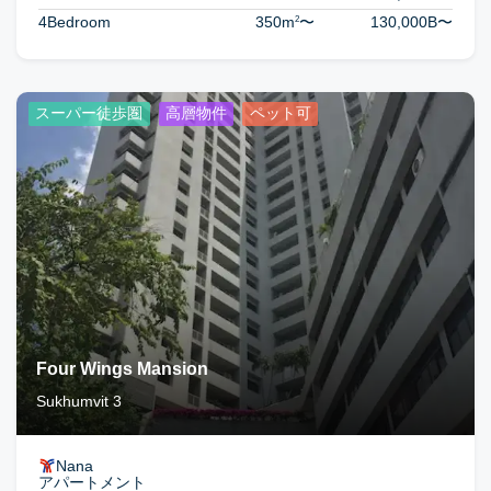
2
4Bedroom
350m
〜
130,000B
〜
スーパー徒歩圏
高層物件
ペット可
Four Wings Mansion
Sukhumvit 3
Nana
アパートメント