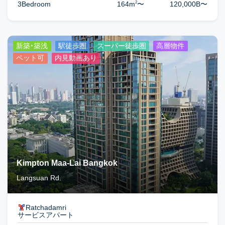
2
3Bedroom
164m
〜
120,000B
〜
新築・築浅
駅徒歩圏
スーパー徒歩圏
高層物件
ペット可
内見動画あり
Kimpton Maa-Lai Bangkok
Langsuan Rd.
Ratchadamri
サービスアパート