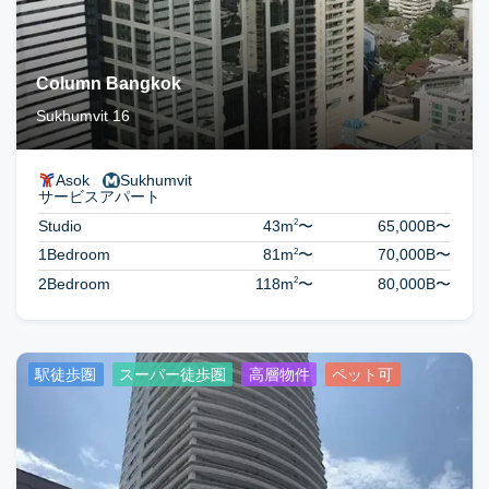
Column Bangkok
Sukhumvit 16
Asok
Sukhumvit
サービスアパート
2
Studio
43m
〜
65,000B
〜
2
1Bedroom
81m
〜
70,000B
〜
2
2Bedroom
118m
〜
80,000B
〜
駅徒歩圏
スーパー徒歩圏
高層物件
ペット可