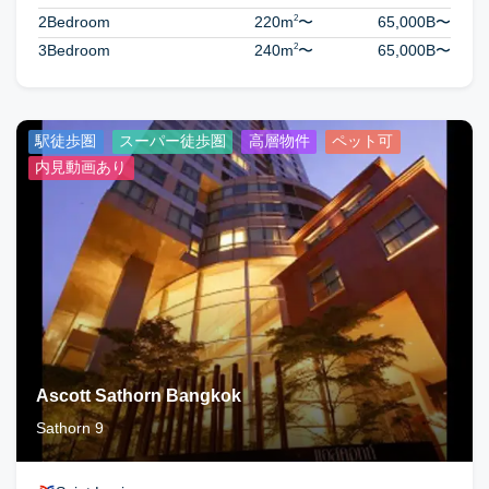
2
2Bedroom
220m
〜
65,000B
〜
2
3Bedroom
240m
〜
65,000B
〜
駅徒歩圏
スーパー徒歩圏
高層物件
ペット可
内見動画あり
Ascott Sathorn Bangkok
Sathorn 9