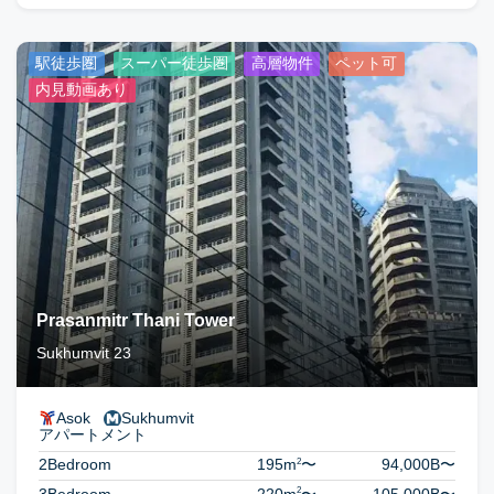
駅徒歩圏
スーパー徒歩圏
高層物件
ペット可
内見動画あり
Prasanmitr Thani Tower
Sukhumvit 23
Asok
Sukhumvit
アパートメント
2
2Bedroom
195m
〜
94,000B
〜
2