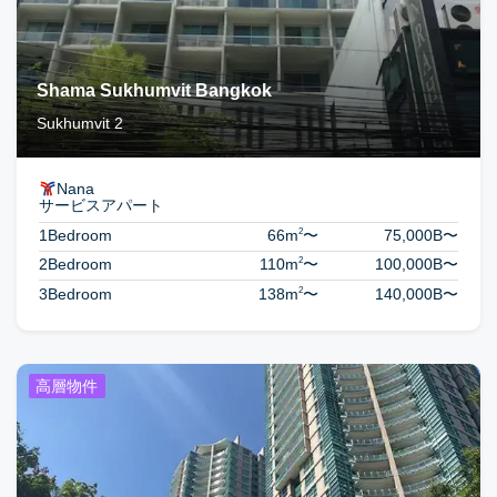
Shama Sukhumvit Bangkok
Sukhumvit 2
Nana
サービスアパート
2
1Bedroom
66m
〜
75,000B
〜
2
2Bedroom
110m
〜
100,000B
〜
2
3Bedroom
138m
〜
140,000B
〜
高層物件