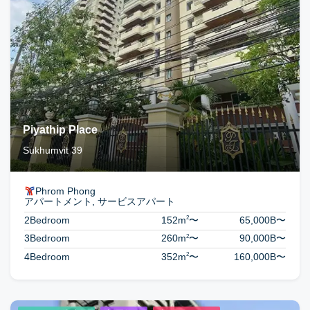
Piyathip Place
Sukhumvit 39
Phrom Phong
アパートメント, サービスアパート
2
2Bedroom
152m
〜
65,000B
〜
2
3Bedroom
260m
〜
90,000B
〜
2
4Bedroom
352m
〜
160,000B
〜