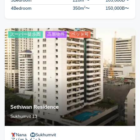
3Bedroom
220m
〜
105,000B
〜
2
4Bedroom
350m
〜
150,000B
〜
スーパー徒歩圏
高層物件
ペット可
Sethiwan Residence
Sukhumvit 13
Nana
Sukhumvit
アパートメント