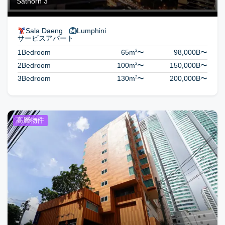
Sathorn 3
Sala Daeng
Lumphini
サービスアパート
2
1Bedroom
65m
〜
98,000B
〜
2
2Bedroom
100m
〜
150,000B
〜
2
3Bedroom
130m
〜
200,000B
〜
高層物件