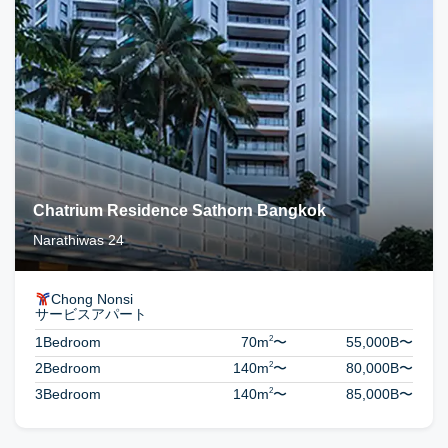
Chatrium Residence Sathorn Bangkok
Narathiwas 24
Chong Nonsi
サービスアパート
2
1Bedroom
70m
〜
55,000B
〜
2
2Bedroom
140m
〜
80,000B
〜
2
3Bedroom
140m
〜
85,000B
〜