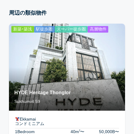
周辺の類似物件
新築・築浅
駅徒歩圏
スーパー徒歩圏
高層物件
HYDE Heritage Thonglor
Sukhumvit 59
Ekkamai
コンドミニアム
2
1Bedroom
40m
〜
50,000B
〜