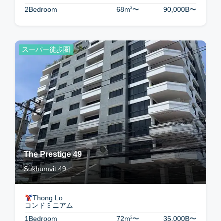
2
2Bedroom
68m
〜
90,000B
〜
スーパー徒歩圏
The Prestige 49
Sukhumvit 49
Thong Lo
コンドミニアム
2
1Bedroom
72m
〜
35,000B
〜