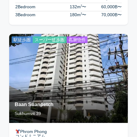
2
2Bedroom
132m
〜
60,000B
〜
2
3Bedroom
180m
〜
70,000B
〜
駅徒歩圏
スーパー徒歩圏
高層物件
Baan Suanpetch
Sukhumvit 39
Phrom Phong
コンドミニアム