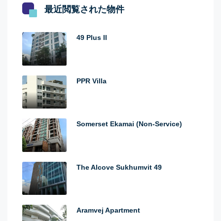
最近閲覧された物件
49 Plus II
PPR Villa
Somerset Ekamai (Non-Service)
The Alcove Sukhumvit 49
Aramvej Apartment