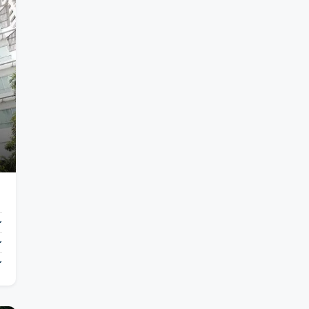
〜
〜
〜