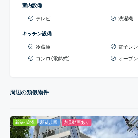
室内設備
テレビ
洗濯機
キッチン設備
冷蔵庫
電子レン
コンロ（電熱式）
オーブン
周辺の類似物件
新築・築浅
駅徒歩圏
内見動画あり