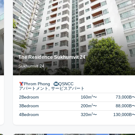
The Residence Sukhumvit 24
Sukhumvit 24
Phrom Phong
QSNCC
アパートメント, サービスアパート
2
2Bedroom
160m
〜
73,000B
2
3Bedroom
200m
〜
88,000B
2
4Bedroom
320m
〜
130,000B