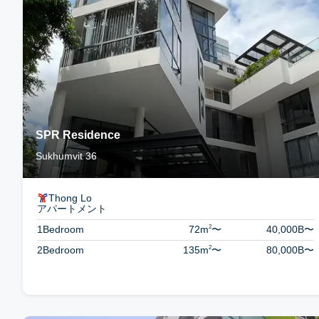
SPR Residence
Sukhumvit 36
Thong Lo
アパートメント
2
1Bedroom
72m
〜
40,000B
〜
2
2Bedroom
135m
〜
80,000B
〜