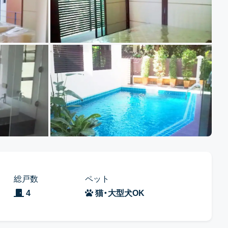
総戸数
ペット
4
猫・大型犬OK