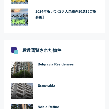
2024年版 バンコク人気物件10選！【ご単
身編】
最近閲覧された物件
Belgravia Residences
Esmeralda
Noble Refine