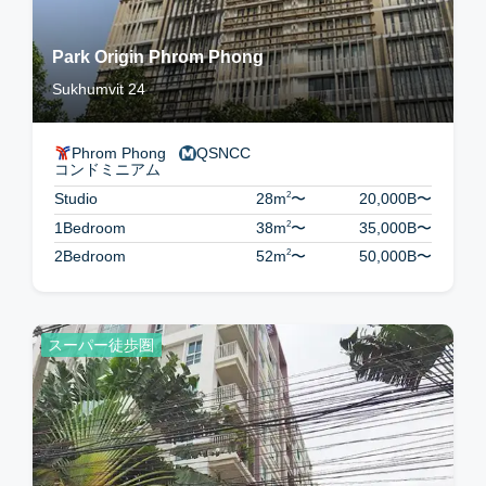
Park Origin Phrom Phong
Sukhumvit 24
Phrom Phong
QSNCC
コンドミニアム
2
Studio
28m
〜
20,000B
〜
2
1Bedroom
38m
〜
35,000B
〜
2
2Bedroom
52m
〜
50,000B
〜
スーパー徒歩圏