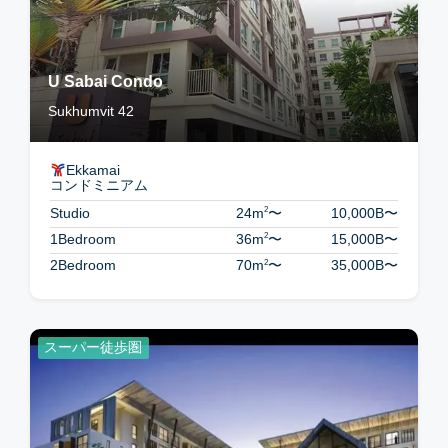
U Sabai Condo
Sukhumvit 42
Ekkamai
コンドミニアム
2
Studio
24m
〜
10,000B
〜
2
1Bedroom
36m
〜
15,000B
〜
2
2Bedroom
70m
〜
35,000B
〜
スーパー徒歩圏