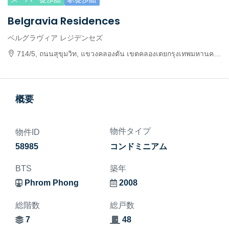
Belgravia Residences
ベルグラヴィア レジデンセズ
714/5, ถนนสุขุมวิท, แขวงคลองตัน เขตคลองเตยกรุงเทพมหานคร, 10110 Khwaeng Khlong Tan, Khet Khlong Toei, Krung Thep Maha Nakhon 10110, Thailand
概要
物件タイプ
物件ID
58985
コンドミニアム
BTS
築年
Phrom Phong
2008
総階数
総戸数
7
48