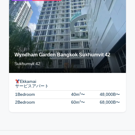
Wyndham Garden Bangkok Sukhumvit 42
Sukhumvit 42
Ekkamai
サービスアパート
2
1Bedroom
40m
〜
48,000B
〜
2
2Bedroom
60m
〜
68,000B
〜