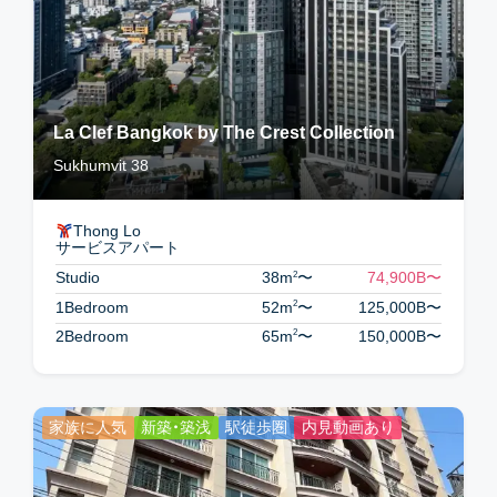
La Clef Bangkok by The Crest Collection
Sukhumvit 38
Thong Lo
サービスアパート
2
Studio
38m
〜
74,900B
〜
2
1Bedroom
52m
〜
125,000B
〜
2
2Bedroom
65m
〜
150,000B
〜
家族に人気
新築・築浅
駅徒歩圏
内見動画あり