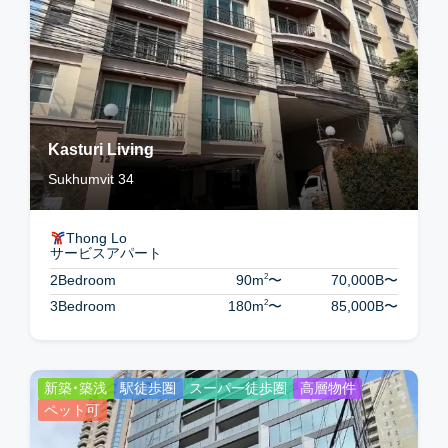
Kasturi Living
Sukhumvit 34
Thong Lo
サービスアパート
2
2Bedroom
90m
〜
70,000B
〜
2
3Bedroom
180m
〜
85,000B
〜
新築・築浅
駅徒歩圏
スーパー徒歩圏
高層物件
ペット可