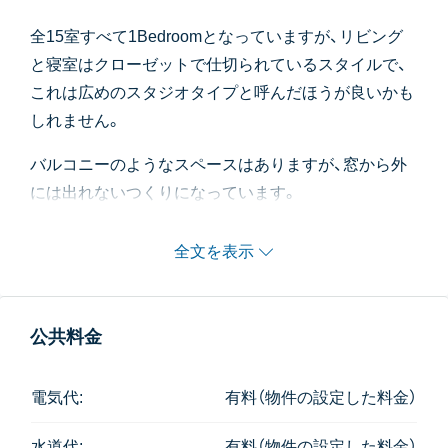
全15室すべて1Bedroomとなっていますが、リビング
と寝室はクローゼットで仕切られているスタイルで、
これは広めのスタジオタイプと呼んだほうが良いかも
しれません。
バルコニーのようなスペースはありますが、窓から外
には出れないつくりになっています。
キッチンにはコンロは備え付けのものはないので、料
理をされたい方はご自分で購入する必要があります。
全文を表示
洗濯機置場もありませんので、長期滞在にはあまり向
いてない印象です。
公共料金
館内はエレベータはなく、階段での昇り降りとなりま
す。
電気代:
有料（物件の設定した料金）
こじんまりとして可愛い雰囲気のある物件で、プール
やジム等のファシリティはありません。
水道代:
有料（物件の設定した料金）