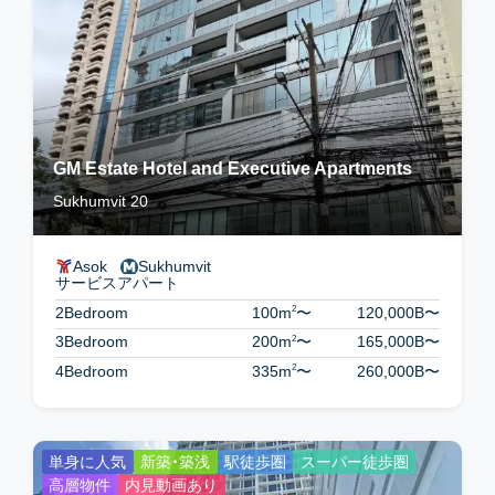
GM Estate Hotel and Executive Apartments
Sukhumvit 20
Asok
Sukhumvit
サービスアパート
2
2Bedroom
100m
〜
120,000B
〜
2
3Bedroom
200m
〜
165,000B
〜
2
4Bedroom
335m
〜
260,000B
〜
単身に人気
新築・築浅
駅徒歩圏
スーパー徒歩圏
高層物件
内見動画あり