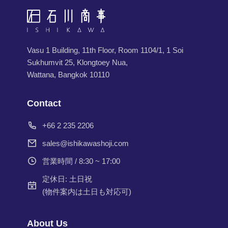
Vasu 1 Building, 11th Floor, Room 1104/1, 1 Soi
Sukhumvit 25, Klongtoey Nua,
Wattana, Bangkok 10110
Contact
+66 2 235 2206
sales@ishikawashoji.com
営業時間 / 8:30 ~ 17:00
定休日: 土日祝
(物件案内は土日も対応可)
About Us