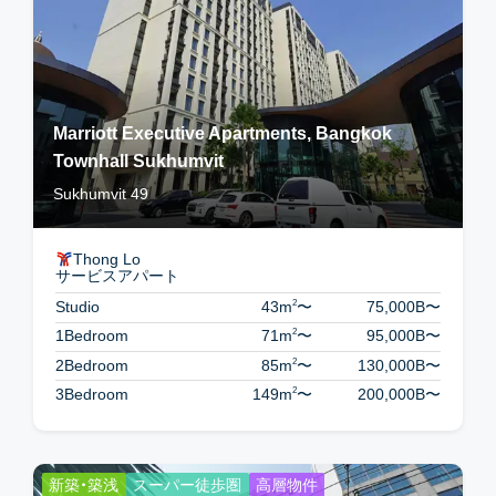
Marriott Executive Apartments, Bangkok
Townhall Sukhumvit
Sukhumvit 49
Thong Lo
サービスアパート
2
Studio
43m
〜
75,000B
〜
2
1Bedroom
71m
〜
95,000B
〜
2
2Bedroom
85m
〜
130,000B
〜
2
3Bedroom
149m
〜
200,000B
〜
新築・築浅
スーパー徒歩圏
高層物件