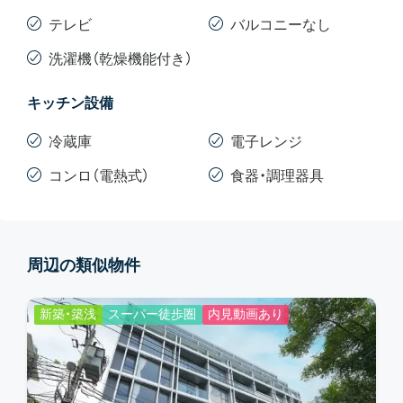
テレビ
バルコニーなし
洗濯機（乾燥機能付き）
キッチン設備
冷蔵庫
電子レンジ
コンロ（電熱式）
食器・調理器具
周辺の類似物件
新築・築浅
スーパー徒歩圏
内見動画あり