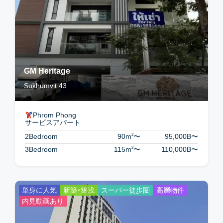
GM Heritage
Sukhumvit 43
Phrom Phong
サービスアパート
2
2Bedroom
90m
〜
95,000B
〜
2
3Bedroom
115m
〜
110,000B
〜
単身に人気
新築・築浅
スーパー徒歩圏
高層物件
内見動画あり