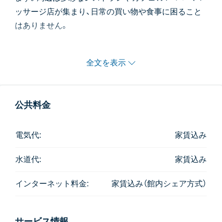
ッサージ店が集まり、日常の買い物や食事に困ること
はありません。
客室は広めの間取りで、木を基調とした落ち着いたイ
全文を表示
ンテリアが心地よい住環境を演出。一年契約の場合は
キッチンに洗濯機が設置されます。
家賃にはメイドサービス、電気水道代、インターネット
公共料金
以外に、ランドリーサービス月100枚分と朝食が込みに
なっています。
電気代:
家賃込み
水道代:
家賃込み
インターネット料金:
家賃込み（館内シェア方式）
サービス情報