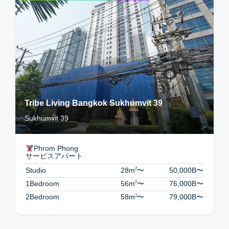
Tribe Living Bangkok Sukhumvit 39
Sukhumvit 39
Phrom Phong
サービスアパート
2
Studio
28m
〜
50,000B
〜
2
1Bedroom
56m
〜
76,000B
〜
2
2Bedroom
58m
〜
79,000B
〜