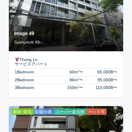
Image 49
Sukhumvit 49
Thong Lo
サービスアパート
2
1Bedroom
60m
〜
65,000B
〜
2
2Bedroom
86m
〜
95,000B
〜
2
3Bedroom
150m
〜
110,000B
〜
新築・築浅
駅徒歩圏
スーパー徒歩圏
ペット可