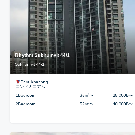
Rhythm Sukhumvit 44/1
Sukhumvit 44/1
Phra Khanong
コンドミニアム
2
1Bedroom
35m
〜
25,000B
〜
2
2Bedroom
52m
〜
40,000B
〜