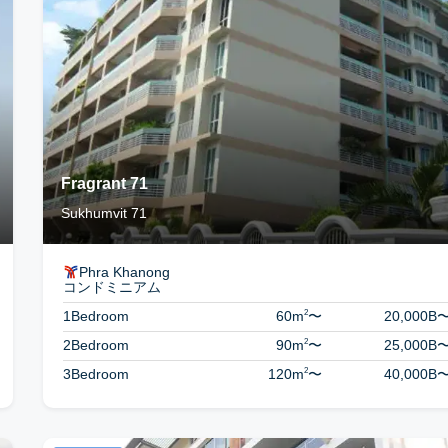
Fragrant 71
Sukhumvit 71
Phra Khanong
コンドミニアム
2
1Bedroom
60m
〜
20,000B
2
2Bedroom
90m
〜
25,000B
2
3Bedroom
120m
〜
40,000B