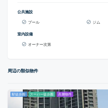
公共施設
プール
ジム
室内設備
オーナー次第
周辺の類似物件
駅徒歩圏
スーパー徒歩圏
高層物件