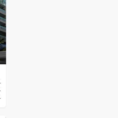
〜
〜
〜