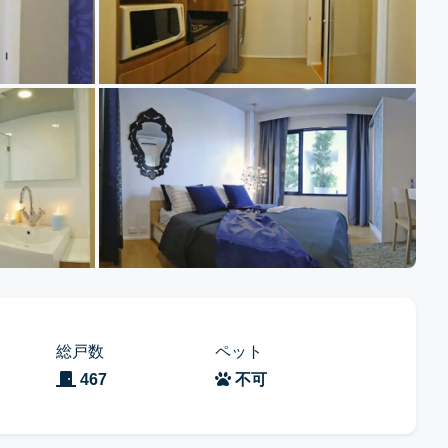
総戸数
ペット
467
不可