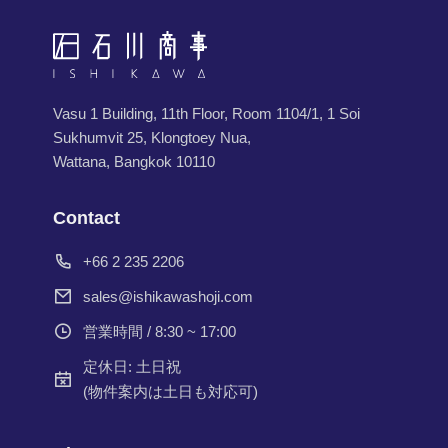
Vasu 1 Building, 11th Floor, Room 1104/1, 1 Soi
Sukhumvit 25, Klongtoey Nua,
Wattana, Bangkok 10110
Contact
+66 2 235 2206
sales@ishikawashoji.com
営業時間 / 8:30 ~ 17:00
定休日: 土日祝
(物件案内は土日も対応可)