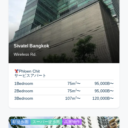
Sivatel Bangkok
Wireless Rd.
Phloen Chit
サービスアパート
2
1Bedroom
75m
〜
95,000B
〜
2
2Bedroom
75m
〜
95,000B
〜
2
3Bedroom
107m
〜
120,000B
〜
駅徒歩圏
スーパー徒歩圏
高層物件