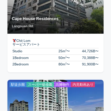
Cape House Residences
Langsuan Rd.
Chit Lom
サービスアパート
2
Studio
25m
〜
44,726B
〜
2
1Bedroom
50m
〜
70,388B
〜
2
2Bedroom
80m
〜
91,900B
〜
駅徒歩圏
スーパー徒歩圏
高層物件
内見動画あり