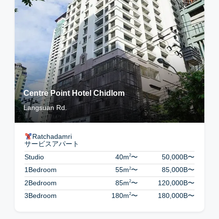
Centre Point Hotel Chidlom
Langsuan Rd.
Ratchadamri
サービスアパート
2
Studio
40m
〜
50,000B
〜
2
1Bedroom
55m
〜
85,000B
〜
2
2Bedroom
85m
〜
120,000B
〜
2
3Bedroom
180m
〜
180,000B
〜