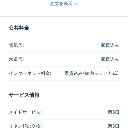
在向けは1Bedroom以上からとなります）
全文を表示
室内に入ると自動センサーで照明がつく設定です。
バルコニーはありません。
公共料金
1Bed 73㎡、2Bed 105㎡の主寝室、3Bed 170㎡のバス
ルームは、寝室とガラス張りで隔てられたセクシー
電気代:
家賃込み
な？設計となっています。
水道代:
家賃込み
建物からはペッブリー通りにも抜けられます。
インターネット料金:
家賃込み（館内シェア方式）
サービス情報
メイドサービス:
週3日
リネン類の交換:
週3日