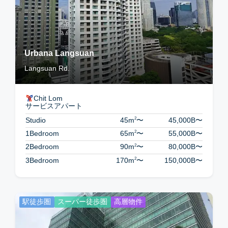
Urbana Langsuan
Langsuan Rd.
Chit Lom
サービスアパート
2
Studio
45m
〜
45,000B
〜
2
1Bedroom
65m
〜
55,000B
〜
2
2Bedroom
90m
〜
80,000B
〜
2
3Bedroom
170m
〜
150,000B
〜
駅徒歩圏
スーパー徒歩圏
高層物件