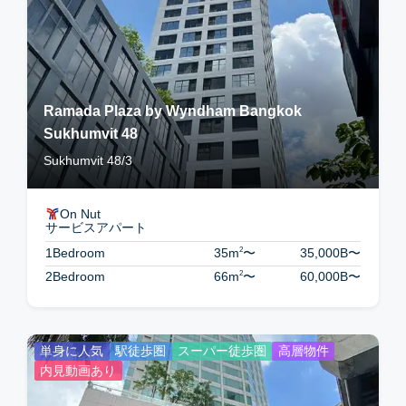
Ramada Plaza by Wyndham Bangkok
Sukhumvit 48
Sukhumvit 48/3
On Nut
サービスアパート
2
1Bedroom
35m
〜
35,000B
〜
2
2Bedroom
66m
〜
60,000B
〜
単身に人気
駅徒歩圏
スーパー徒歩圏
高層物件
内見動画あり