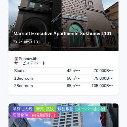
Marriott Executive Apartments Sukhumvit 101
Sukhumvit 101
Punnawithi
サービスアパート
2
Studio
42m
〜
70,000B
〜
2
1Bedroom
50m
〜
75,000B
〜
2
2Bedroom
85m
〜
105,000B
〜
単身に人気
新築・築浅
駅徒歩圏
スーパー徒歩圏
高層物件
内見動画あり