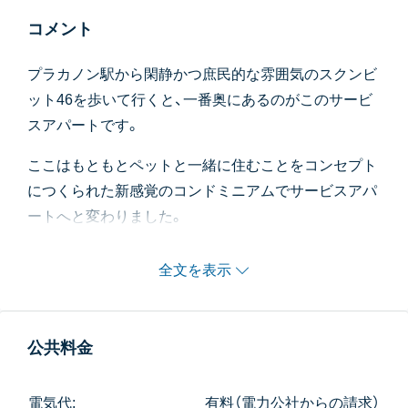
コメント
プラカノン駅から閑静かつ庶民的な雰囲気のスクンビ
ット46を歩いて行くと、一番奥にあるのがこのサービ
スアパートです。
ここはもともとペットと一緒に住むことをコンセプト
につくられた新感覚のコンドミニアムでサービスアパ
ートへと変わりました。
お部屋に入ると玄関が日本式で段差のある玄関になっ
全文を表示
ています。すぐ脇にはシャワー室があり、ここはペッ
トの洗い場にできそうです。
ユニットタイプによっては寝室脇にペット用スペース
公共料金
が付いているお部屋もあります。
BBQスペースもある広々とした屋上では、ペットを自
電気代:
有料（電力公社からの請求）