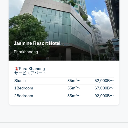
Jasmine Resort Hotel
Phrakhanong
Phra Khanong
サービスアパート
2
Studio
35m
〜
52,000B
〜
2
1Bedroom
55m
〜
67,000B
〜
2
2Bedroom
85m
〜
92,000B
〜