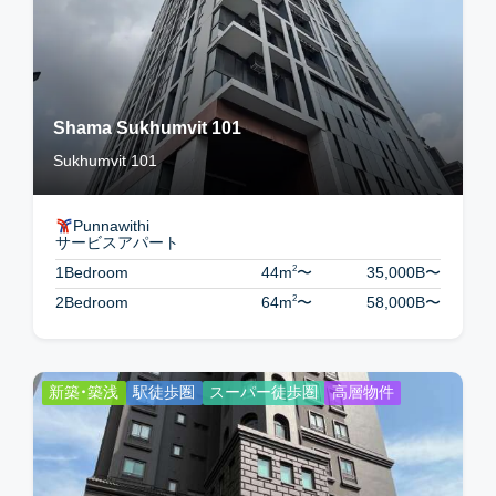
Shama Sukhumvit 101
Sukhumvit 101
Punnawithi
サービスアパート
2
1Bedroom
44m
〜
35,000B
〜
2
2Bedroom
64m
〜
58,000B
〜
新築・築浅
駅徒歩圏
スーパー徒歩圏
高層物件