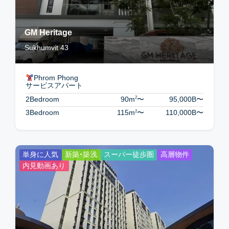
GM Heritage
Sukhumvit 43
Phrom Phong
サービスアパート
2
2Bedroom
90m
〜
95,000B
〜
2
3Bedroom
115m
〜
110,000B
〜
単身に人気
新築・築浅
スーパー徒歩圏
高層物件
内見動画あり