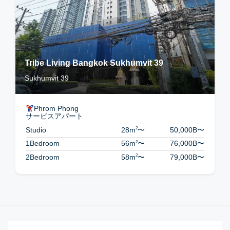
Tribe Living Bangkok Sukhumvit 39
Sukhumvit 39
Phrom Phong
サービスアパート
2
Studio
28m
〜
50,000B
〜
2
1Bedroom
56m
〜
76,000B
〜
2
2Bedroom
58m
〜
79,000B
〜