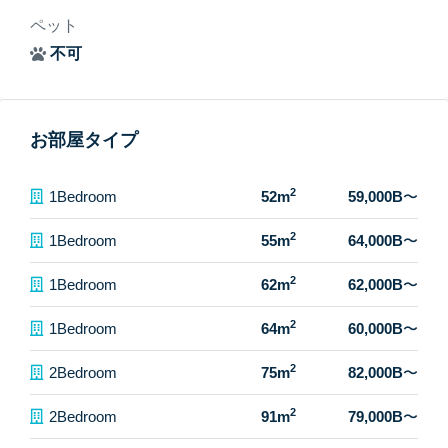
ペット
不可
お部屋タイプ
2
1Bedroom
52m
59,000B
〜
2
1Bedroom
55m
64,000B
〜
2
1Bedroom
62m
62,000B
〜
2
1Bedroom
64m
60,000B
〜
2
2Bedroom
75m
82,000B
〜
2
2Bedroom
91m
79,000B
〜