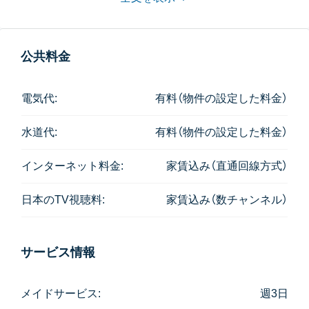
ッドルーム、バスルームすべてのTVで視聴可能です）
洗濯機は乾燥機能付きの2in1で、メイドさんが月70着
まで無料で洗濯・アイロンも行ってくれます。
公共料金
お風呂にはTOTOの全自動ウォシュレット、そしてテ
レビが付いています。
電気代:
有料（物件の設定した料金）
キッチンには生ごみ処理機が標準装備です。
水道代:
有料（物件の設定した料金）
ファシリティは屋上にあり、日当たり抜群で景色の良
いプールと子供の遊び場、パターと打ちっぱなし練習
インターネット料金:
家賃込み（直通回線方式）
のできるゴルフ練習場、そしてジムとサウナがありま
す。
日本のTV視聴料:
家賃込み（数チャンネル）
物件レセプションは夕方には閉まりますが、何かあれ
ば24時間LINEアプリで対応していただけます。
サービス情報
以上のように大変魅力的な物件ですが、他のサービス
メイドサービス:
週3日
アパートと違い退去時の瑕疵(傷や汚れなど)のチェッ