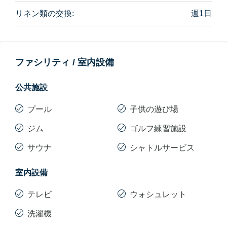
クがかなり厳しめですので、高額な補修費を差し引か
リネン類の交換:
週1日
れたくない方は、お部屋を綺麗に使うことをお勧めし
ます。
お部屋の詳細は以下のとおりです。
ファシリティ / 室内設備
【1Bedタイプの詳細】
公共施設
・52㎡（全12部屋）
・55㎡（全12部屋）
プール
子供の遊び場
・57㎡（全4部屋）
ジム
ゴルフ練習施設
・62㎡（全1部屋）
サウナ
シャトルサービス
・64㎡（全1部屋）
52㎡と55㎡は間取りは同じで、面積が3㎡だけ広い、と
室内設備
いうつくりです。
テレビ
ウォシュレット
【2Bedタイプの詳細】
洗濯機
・75㎡（全12部屋）