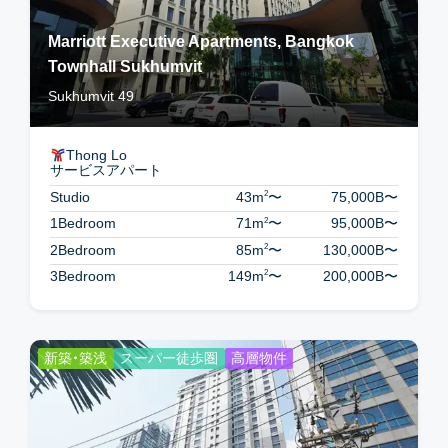
Marriott Executive Apartments, Bangkok
Townhall Sukhumvit
Sukhumvit 49
Thong Lo
サービスアパート
2
Studio
43m
〜
75,000B
〜
2
1Bedroom
71m
〜
95,000B
〜
2
2Bedroom
85m
〜
130,000B
〜
2
3Bedroom
149m
〜
200,000B
〜
新築・築浅
スーパー徒歩圏
高層物件