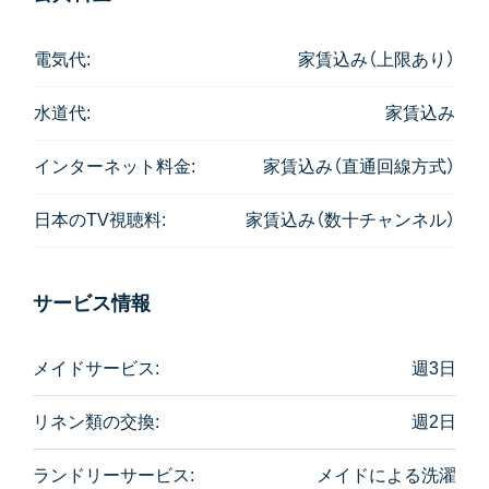
シャトルサービスは2台あり、なんと24時間対応。スク
ンビット33のパクソイ（入り口）であれば、物件に電話
電気代:
家賃込み（上限あり）
をして迎えにきてもらうことも可能です。
水道代:
家賃込み
備考：1Bed 48㎡は、写真を掲載してあるお部屋以外
に、同じ広さで全く違った間取りのお部屋がもう１タ
インターネット料金:
家賃込み（直通回線方式）
イプあります。
日本のTV視聴料:
家賃込み（数十チャンネル）
関連記事：
インド人オーナーさんが太鼓判！スクンビットのおす
すめインド料理店をご紹介
サービス情報
https://ishikawashoji.com/ishikawa-news/rangmahal/
メイドサービス:
週3日
リネン類の交換:
週2日
ランドリーサービス:
メイドによる洗濯