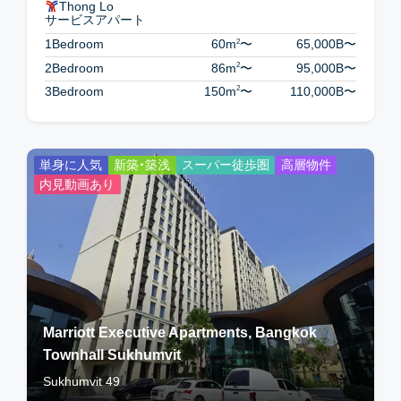
Thong Lo
サービスアパート
2
1Bedroom
60m
〜
65,000B
〜
2
2Bedroom
86m
〜
95,000B
〜
2
3Bedroom
150m
〜
110,000B
〜
単身に人気
新築・築浅
スーパー徒歩圏
高層物件
内見動画あり
Marriott Executive Apartments, Bangkok
Townhall Sukhumvit
Sukhumvit 49