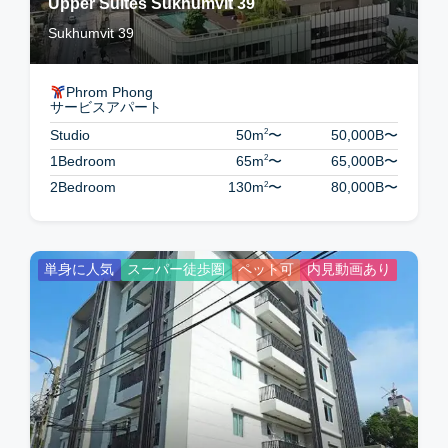
Upper Suites Sukhumvit 39
Sukhumvit 39
Phrom Phong
サービスアパート
2
Studio
50m
〜
50,000B
〜
2
1Bedroom
65m
〜
65,000B
〜
2
2Bedroom
130m
〜
80,000B
〜
単身に人気
スーパー徒歩圏
ペット可
内見動画あり