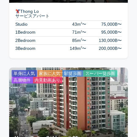
Thong Lo
サービスアパート
2
Studio
43m
〜
75,000B
〜
2
1Bedroom
71m
〜
95,000B
〜
2
2Bedroom
85m
〜
130,000B
〜
2
3Bedroom
149m
〜
200,000B
〜
単身に人気
家族に人気
駅徒歩圏
スーパー徒歩圏
高層物件
内見動画あり