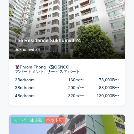
The Residence Sukhumvit 24
Sukhumvit 24
Phrom Phong
QSNCC
アパートメント, サービスアパート
2
2Bedroom
160m
〜
73,000B
〜
2
3Bedroom
200m
〜
88,000B
〜
2
4Bedroom
320m
〜
130,000B
〜
スーパー徒歩圏
ペット可