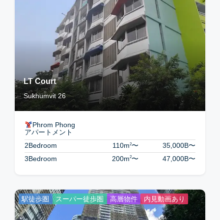
LT Court
Sukhumvit 26
Phrom Phong
アパートメント
2
2Bedroom
110m
〜
35,000B
〜
2
3Bedroom
200m
〜
47,000B
〜
駅徒歩圏
スーパー徒歩圏
高層物件
内見動画あり