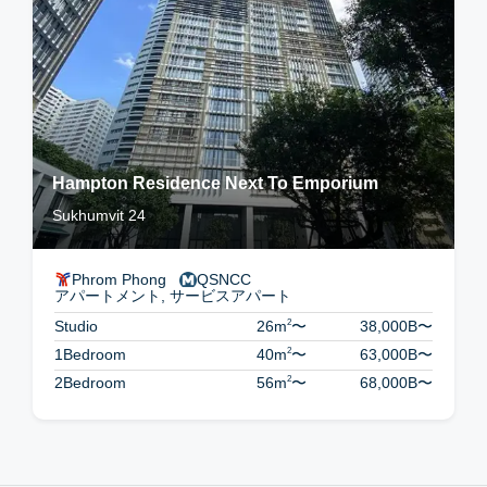
Hampton Residence Next To Emporium
Sukhumvit 24
Phrom Phong
QSNCC
アパートメント, サービスアパート
2
Studio
26m
〜
38,000B
〜
2
1Bedroom
40m
〜
63,000B
〜
2
2Bedroom
56m
〜
68,000B
〜