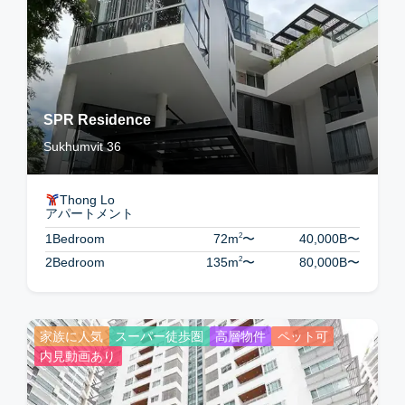
SPR Residence
Sukhumvit 36
Thong Lo
アパートメント
2
1Bedroom
72m
〜
40,000B
〜
2
2Bedroom
135m
〜
80,000B
〜
家族に人気
スーパー徒歩圏
高層物件
ペット可
内見動画あり