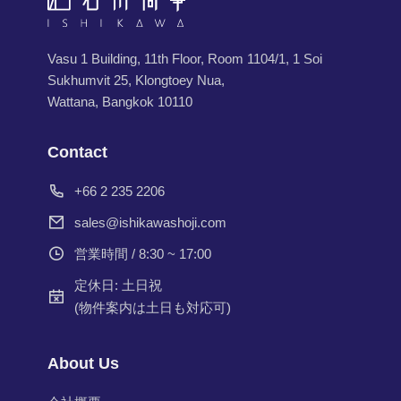
Vasu 1 Building, 11th Floor, Room 1104/1, 1 Soi
Sukhumvit 25, Klongtoey Nua,
Wattana, Bangkok 10110
Contact
+66 2 235 2206
sales@ishikawashoji.com
営業時間 / 8:30 ~ 17:00
定休日: 土日祝
(物件案内は土日も対応可)
About Us