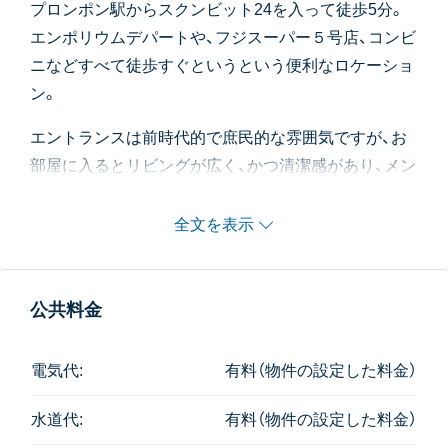
プロンポン駅からスクンビット24を入って徒歩5分。
エンポリウムデパートや、フジスーパー５号店、コンビ
ニなどすべて徒歩すぐというという便利なロケーショ
ン。
エントランスは前時代的で庶民的な雰囲気ですが、お
部屋に入るとリビングが広く、かつ清潔感があり、メン
テナンスの良さを感じさせます。
バルコニーもゆったりめです。
全文を表示
間取りは150㎡の3Bedで、AタイプとBタイプの2タイ
プがあります。
公共料金
スタッフの方も大変親切で、予算6万Bでロケーション
重視の3LDKを探しをされたい方におすすめです。
電気代:
有料（物件の設定した料金）
水道代:
有料（物件の設定した料金）
共有施設はプールのみで、ジムやサウナはありませ