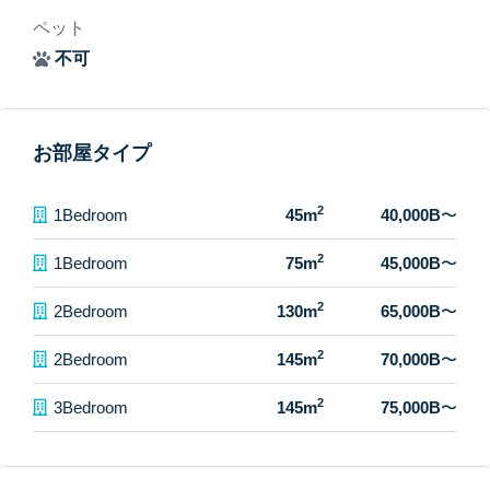
ペット
不可
お部屋タイプ
2
1Bedroom
45m
40,000B
〜
2
1Bedroom
75m
45,000B
〜
2
2Bedroom
130m
65,000B
〜
2
2Bedroom
145m
70,000B
〜
2
3Bedroom
145m
75,000B
〜