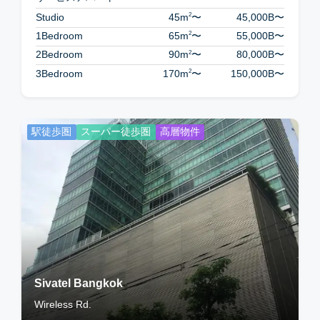
2
Studio
45m
〜
45,000B
〜
2
1Bedroom
65m
〜
55,000B
〜
2
2Bedroom
90m
〜
80,000B
〜
2
3Bedroom
170m
〜
150,000B
〜
駅徒歩圏
スーパー徒歩圏
高層物件
Sivatel Bangkok
Wireless Rd.