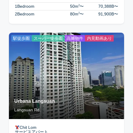
2
1Bedroom
50m
〜
70,388B
〜
2
2Bedroom
80m
〜
91,900B
〜
駅徒歩圏
スーパー徒歩圏
高層物件
内見動画あり
Urbana Langsuan
Langsuan Rd.
Chit Lom
サービスアパート