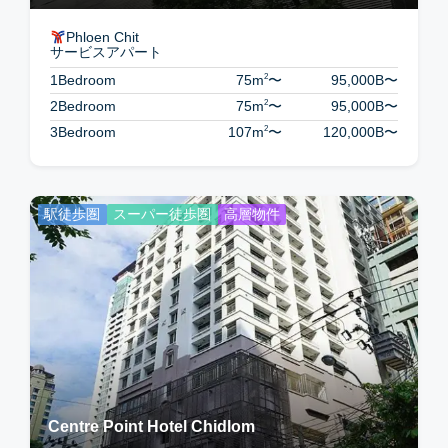
Phloen Chit
サービスアパート
2
1Bedroom
75m
〜
95,000B
〜
2
2Bedroom
75m
〜
95,000B
〜
2
3Bedroom
107m
〜
120,000B
〜
駅徒歩圏
スーパー徒歩圏
高層物件
Centre Point Hotel Chidlom