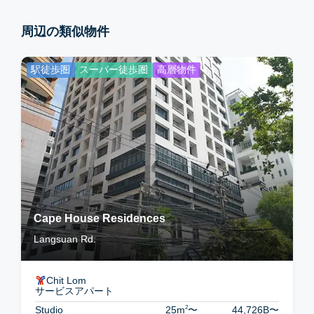
周辺の類似物件
駅徒歩圏
スーパー徒歩圏
高層物件
Cape House Residences
Langsuan Rd.
Chit Lom
サービスアパート
2
Studio
25m
〜
44,726B
〜