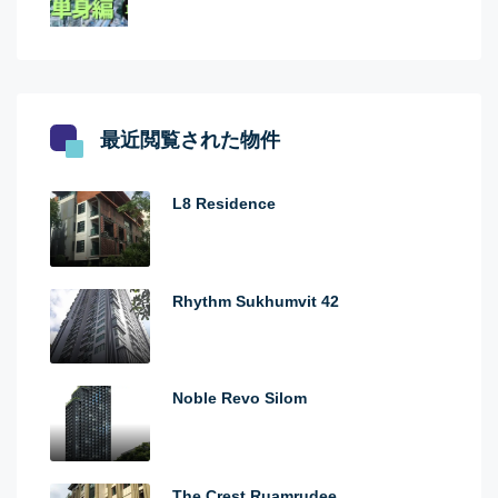
最近閲覧された物件
L8 Residence
Rhythm Sukhumvit 42
Noble Revo Silom
The Crest Ruamrudee