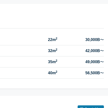
2
22m
30,000B
〜
2
32m
42,000B
〜
2
35m
49,000B
〜
2
40m
56,500B
〜