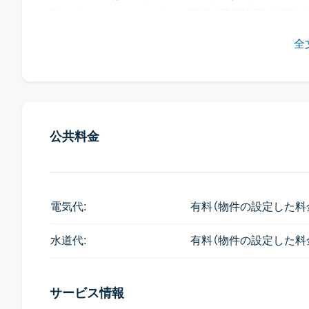
珍しく、シャトルサービスも完備。運行時間は8:30〜1
ヴィレッジ、などに連れて行ってくれます。
全
【各フロアの詳細は以下のとおりです】
1階：
ロビー
2〜3階：
コワーキングスペースとサービスオフィス
公共料金
コワーキングスペースは通常の使用料金が480バー
います。コワーキングスペースの使用を契約から外した
お、サービスオフィスは様々なサイズがあり、こちら
電気代:
有料（物件の設定した料
4〜6階：
レジデンス屋上：ゴルフ練習施設とゴルフバ
水道代:
有料（物件の設定した料
サービス情報