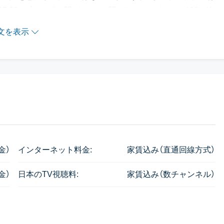
7:30。プロンポン駅、トンロー駅、フジスーパー、ソイ26のK
文を表示
ツ/日となりますが、上記の家賃はこれが込みの金額となって
場合、家賃は5,000バーツほど安くなります（交渉可）。な
はすべて有料となります。
金）
インターネット料金:
家賃込み（直通回線方式）
ッグを収納する為のロッカー
金）
日本のTV視聴料:
家賃込み（数チャンネル）