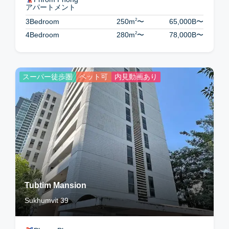
アパートメント
2
3Bedroom
250m
〜
65,000B
〜
2
4Bedroom
280m
〜
78,000B
〜
スーパー徒歩圏
ペット可
内見動画あり
Tubtim Mansion
Sukhumvit 39