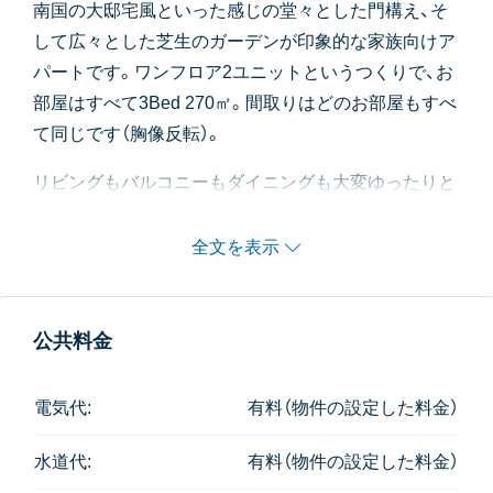
南国の大邸宅風といった感じの堂々とした門構え、そ
して広々とした芝生のガーデンが印象的な家族向けア
パートです。ワンフロア2ユニットというつくりで、お
部屋はすべて3Bed 270㎡。間取りはどのお部屋もすべ
て同じです（胸像反転）。
リビングもバルコニーもダイニングも大変ゆったりと
したつくりで、収納もたっぷり。
全文を表示
キッチンは奥様に人気のガスコンロ式。
シンクも大型サイズで使いやすそう。
洗濯機以外に乾燥機もついています。
公共料金
プールは大きめ。ジムは小さめ。
どーんと広い芝生のガーデンには遊具が沢山。
電気代:
有料（物件の設定した料金）
7万バーツのご予算で、お子様が伸び伸びと過ごせる
水道代:
有料（物件の設定した料金）
3Bedroomをお求めの方に人気です。