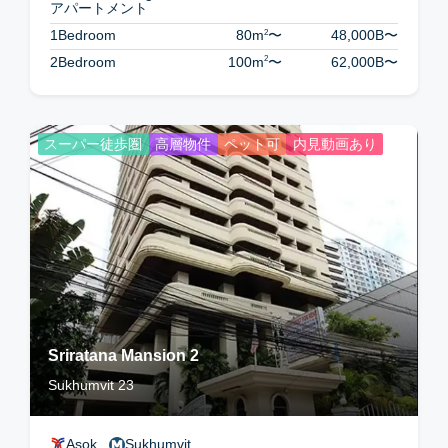
アパートメント
2
1Bedroom
80m
〜
48,000B
〜
2
2Bedroom
100m
〜
62,000B
〜
スーパー徒歩圏
高層物件
ペット可
内見動画あり
Sriratana Mansion 2
Sukhumvit 23
Asok
Sukhumvit