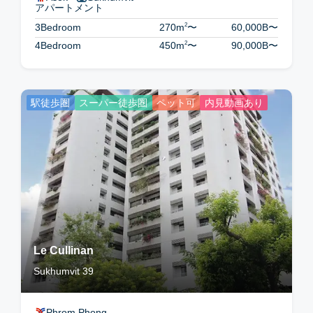
アパートメント
2
3Bedroom
270m
〜
60,000B
〜
2
4Bedroom
450m
〜
90,000B
〜
駅徒歩圏
スーパー徒歩圏
ペット可
内見動画あり
Le Cullinan
Sukhumvit 39
Phrom Phong