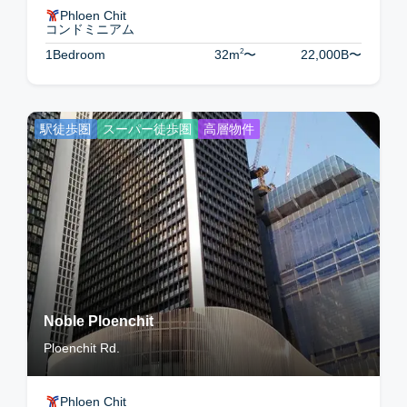
Phloen Chit
コンドミニアム
2
1Bedroom
32m
〜
22,000B
〜
駅徒歩圏
スーパー徒歩圏
高層物件
Noble Ploenchit
Ploenchit Rd.
Phloen Chit