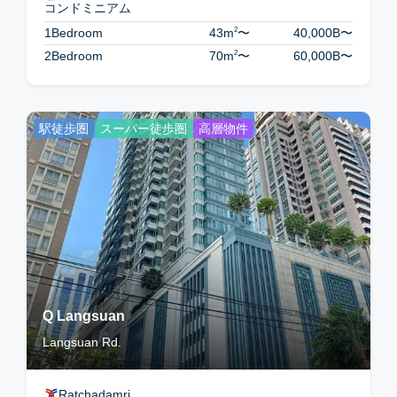
コンドミニアム
2
1Bedroom
43m
〜
40,000B
〜
2
2Bedroom
70m
〜
60,000B
〜
駅徒歩圏
スーパー徒歩圏
高層物件
Q Langsuan
Langsuan Rd.
Ratchadamri