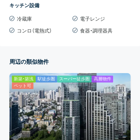
キッチン設備
冷蔵庫
電子レンジ
コンロ（電熱式）
食器・調理器具
周辺の類似物件
新築・築浅
駅徒歩圏
スーパー徒歩圏
高層物件
ペット可