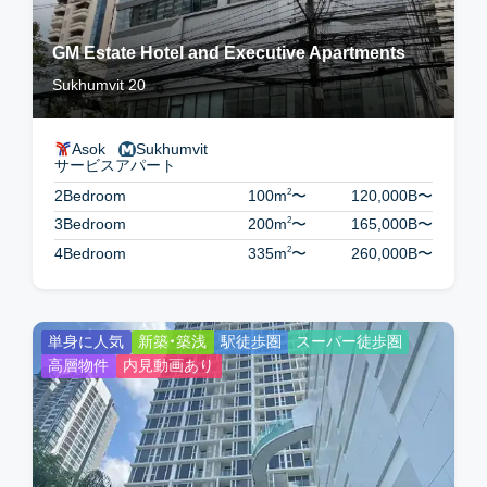
GM Estate Hotel and Executive Apartments
Sukhumvit 20
Asok
Sukhumvit
サービスアパート
2
2Bedroom
100m
〜
120,000B
〜
2
3Bedroom
200m
〜
165,000B
〜
2
4Bedroom
335m
〜
260,000B
〜
単身に人気
新築・築浅
駅徒歩圏
スーパー徒歩圏
高層物件
内見動画あり