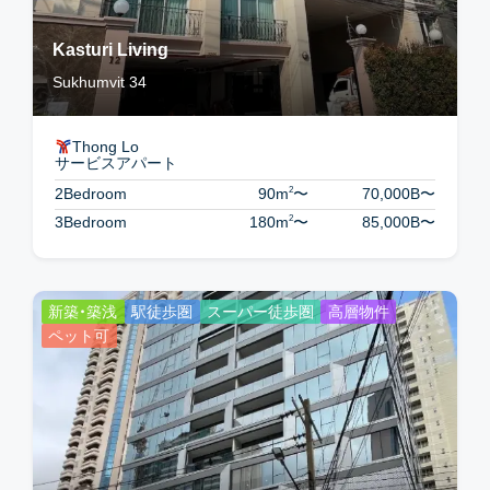
Kasturi Living
Sukhumvit 34
Thong Lo
サービスアパート
2
2Bedroom
90m
〜
70,000B
〜
2
3Bedroom
180m
〜
85,000B
〜
新築・築浅
駅徒歩圏
スーパー徒歩圏
高層物件
ペット可