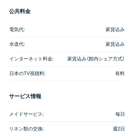
ます。
公共料金
またお家賃に3,000バーツ/月を追加しますと毎日の朝
食サービス(1名様)をご利用頂けます。
電気代:
家賃込み
各お部屋タイプの詳細は以下のとおりです。
水道代:
家賃込み
・Studio 25㎡ キッチンなし、バスタブなし
・Studio 35㎡ キッチンあり、バスタブあり
インターネット料金:
家賃込み（館内シェア方式）
・Studio 39㎡ キッチンあり、バスタブなし
・1Bed 60㎡ キッチンあり、バスタブなし
日本のTV視聴料:
有料
サービス情報
メイドサービス:
毎日
リネン類の交換:
週2日