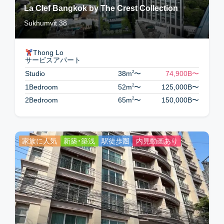
La Clef Bangkok by The Crest Collection
Sukhumvit 38
Thong Lo
サービスアパート
2
Studio
38m
〜
74,900B
〜
2
1Bedroom
52m
〜
125,000B
〜
2
2Bedroom
65m
〜
150,000B
〜
家族に人気
新築・築浅
駅徒歩圏
内見動画あり