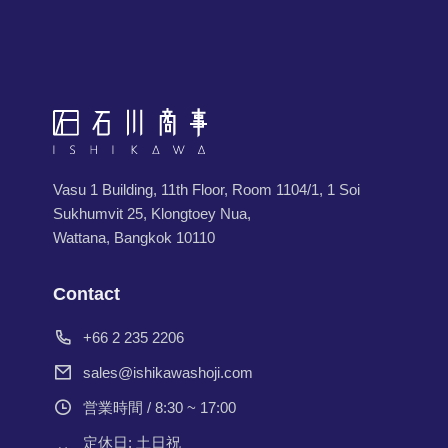
Vasu 1 Building, 11th Floor, Room 1104/1, 1 Soi
Sukhumvit 25, Klongtoey Nua,
Wattana, Bangkok 10110
Contact
+66 2 235 2206
sales@ishikawashoji.com
営業時間 / 8:30 ~ 17:00
定休日: 土日祝