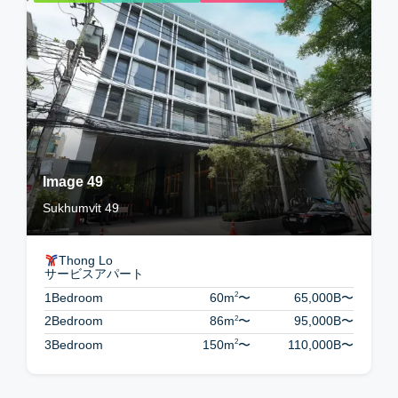
Image 49
Sukhumvit 49
Thong Lo
サービスアパート
2
1Bedroom
60m
〜
65,000B
〜
2
2Bedroom
86m
〜
95,000B
〜
2
3Bedroom
150m
〜
110,000B
〜