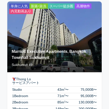
単身に人気
新築・築浅
スーパー徒歩圏
高層物件
内見動画あり
Marriott Executive Apartments, Bangkok
Townhall Sukhumvit
Sukhumvit 49
Thong Lo
サービスアパート
2
Studio
43m
〜
75,000B
〜
2
1Bedroom
71m
〜
95,000B
〜
2
2Bedroom
85m
〜
130,000B
〜
2
3Bedroom
149m
〜
200,000B
〜