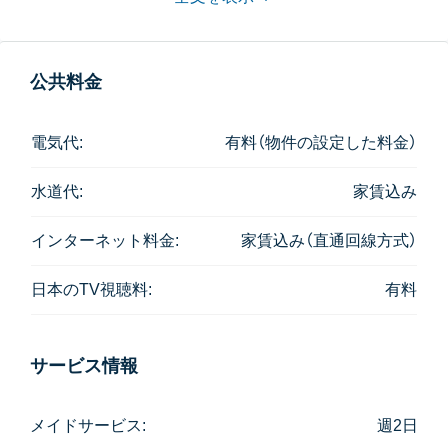
裏手にあり、日本人幼稚部は物件の敷地内です。
お部屋はどのタイプも広々とした造りで、オープンキ
公共料金
ッチンからリビングを見渡せるつくりです。
3Bedroomタイプ以外はバスタブがありませんが、その
電気代:
有料（物件の設定した料金）
他の設備・内装とも日本人好みのお部屋に仕上がって
水道代:
家賃込み
います。
そして何より特筆すべきは、なんと隣接するラケット
インターネット料金:
家賃込み（直通回線方式）
クラブ（総合スポーツクラブ)の本格的施設が、プール
日本のTV視聴料:
有料
やジム以外にもテニスコートやバドミントンコートま
で、入居者は基本的に全て無料でご利用可能という点
です！
サービス情報
メイドサービス:
週2日