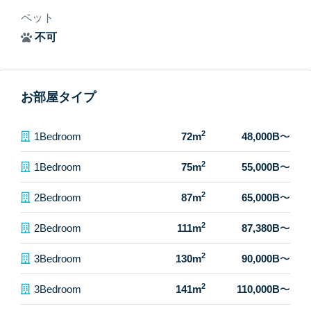
ペット
不可
お部屋タイプ
2
1Bedroom
72m
48,000B
〜
2
1Bedroom
75m
55,000B
〜
2
2Bedroom
87m
65,000B
〜
2
2Bedroom
111m
87,380B
〜
2
3Bedroom
130m
90,000B
〜
2
3Bedroom
141m
110,000B
〜