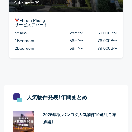
Sukhumvit 39
Phrom Phong
サービスアパート
2
Studio
28m
〜
50,000B
〜
2
1Bedroom
56m
〜
76,000B
〜
2
2Bedroom
58m
〜
79,000B
〜
人気物件発表！年間まとめ
2026年版 バンコク人気物件10選！【ご家
族編】