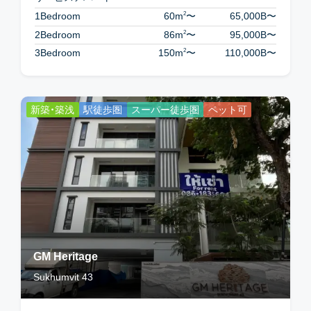
2
1Bedroom
60m
〜
65,000B
〜
2
2Bedroom
86m
〜
95,000B
〜
2
3Bedroom
150m
〜
110,000B
〜
新築・築浅
駅徒歩圏
スーパー徒歩圏
ペット可
GM Heritage
Sukhumvit 43