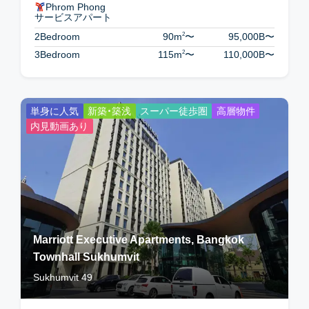
Phrom Phong
サービスアパート
2
2Bedroom
90m
〜
95,000B
〜
2
3Bedroom
115m
〜
110,000B
〜
単身に人気
新築・築浅
スーパー徒歩圏
高層物件
内見動画あり
Marriott Executive Apartments, Bangkok
Townhall Sukhumvit
Sukhumvit 49