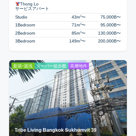
Thong Lo
サービスアパート
2
Studio
43m
〜
75,000B
〜
2
1Bedroom
71m
〜
95,000B
〜
2
2Bedroom
85m
〜
130,000B
〜
2
3Bedroom
149m
〜
200,000B
〜
新築・築浅
スーパー徒歩圏
高層物件
Tribe Living Bangkok Sukhumvit 39