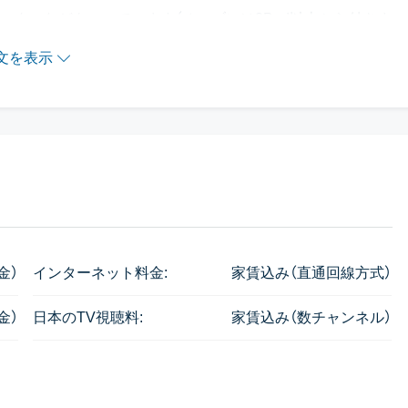
スターなどもついています（オーブンは2Bed以上から付きま
文を表示
で頂けます。
金）
インターネット料金:
家賃込み（直通回線方式）
れも間取りは似ています。
のお部屋のみ、主寝室にバルコニーが付きます。
金）
日本のTV視聴料:
家賃込み（数チャンネル）