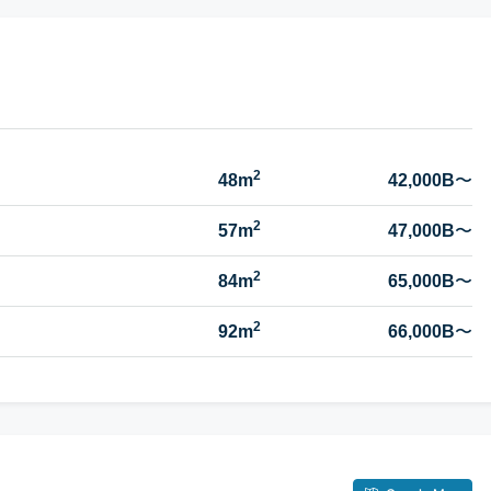
2
48m
42,000B
〜
2
57m
47,000B
〜
2
84m
65,000B
〜
2
92m
66,000B
〜