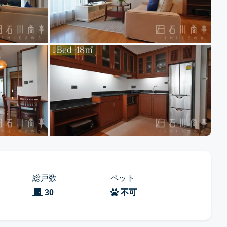
総戸数
ペット
30
不可