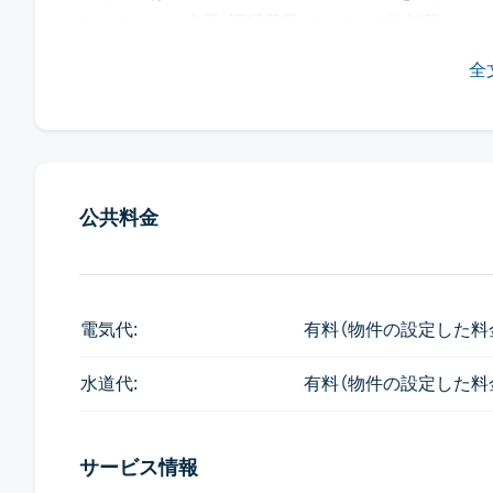
キッチンには食器・調理器具だけでなく炊飯器やトー
す）。
全
プールは2階にあり、温水ジャグジーもあります。
また3階にはラウンジがあり、コーヒーやお茶を無料
【メイドサービスについて】
別途有料でメイドサービスを付けられます。
公共料金
・3500バーツ/月 週3回
・4500バーツ/月 週3回（週1回のシーツ交換）
【2Bedタイプの間取りについて】
電気代:
有料（物件の設定した料
たくさんのお部屋タイプがありますが、基本的にど
バルコニーはないお部屋がほとんどで、92㎡の一部
水道代:
有料（物件の設定した料
サービス情報