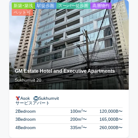
新築・築浅
駅徒歩圏
スーパー徒歩圏
高層物件
ペット可
GM Estate Hotel and Executive Apartments
Sukhumvit 20
Asok
Sukhumvit
サービスアパート
2
2Bedroom
100m
〜
120,000B
〜
2
3Bedroom
200m
〜
165,000B
〜
2
4Bedroom
335m
〜
260,000B
〜