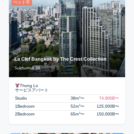
ペット可
La Clef Bangkok by The Crest Collection
Sukhumvit 38
Thong Lo
サービスアパート
2
Studio
38m
〜
74,900B
〜
2
1Bedroom
52m
〜
125,000B
〜
2
2Bedroom
65m
〜
150,000B
〜