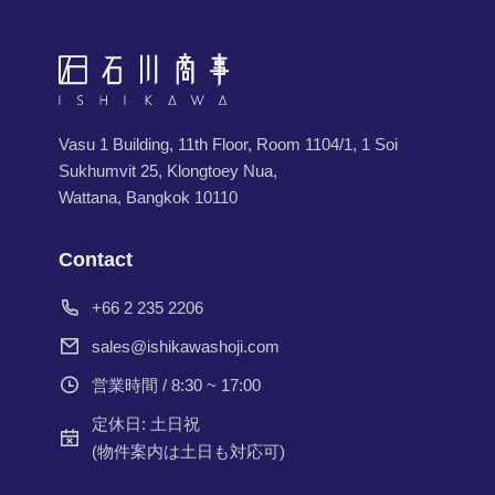
Vasu 1 Building, 11th Floor, Room 1104/1, 1 Soi
Sukhumvit 25, Klongtoey Nua,
Wattana, Bangkok 10110
Contact
+66 2 235 2206
sales@ishikawashoji.com
営業時間 / 8:30 ~ 17:00
定休日: 土日祝
(物件案内は土日も対応可)