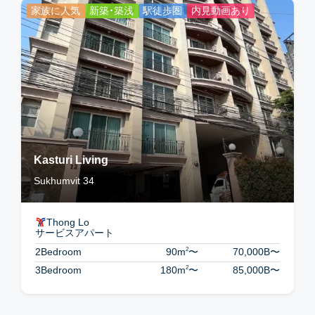
家族に人気
新築・築浅
駅徒歩圏
内見動画あり
Kasturi Living
Sukhumvit 34
Thong Lo
サービスアパート
2
2Bedroom
90m
〜
70,000B
〜
2
3Bedroom
180m
〜
85,000B
〜