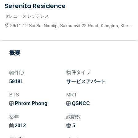
Serenita Residence
セレニータ レジデンス
29/11-12 Soi Sai Namtip, Sukhumvit 22 Road, Klongton, Khet Klong Toei, Bangkok, 10110, แขวงคลองเตย เขตคลองเตย กรุงเทพมหานคร 10110, Thailand
概要
物件タイプ
物件ID
59181
サービスアパート
BTS
MRT
Phrom Phong
QSNCC
築年
総階数
2012
5