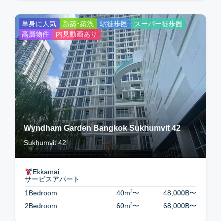
単身に人気
新築・築浅
駅徒歩圏
スーパー徒歩圏
高層物件
内見動画あり
Wyndham Garden Bangkok Sukhumvit 42
Sukhumvit 42
Ekkamai
サービスアパート
2
1Bedroom
40m
〜
48,000B
〜
2
2Bedroom
60m
〜
68,000B
〜