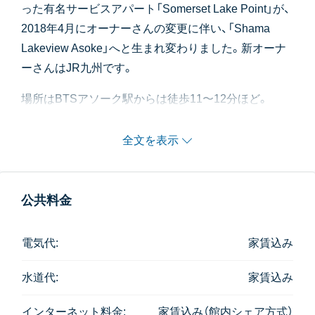
った有名サービスアパート「Somerset Lake Point」が、
2018年4月にオーナーさんの変更に伴い、「Shama
Lakeview Asoke」へと生まれ変わりました。新オーナ
ーさんはJR九州です。
場所はBTSアソーク駅からは徒歩11〜12分ほど。
24時間営業のスーパー「FOODLAND」が徒歩すぐ。
敷地内にはコンビニ（ローソン）やカフェなどもあって
全文を表示
便利。
ラーマ4世通りに出やすく、シーロム方面や、バンナー
方面への車通勤アクセスが良好。
公共料金
建物はTower AとTower Bの2棟あり、Aは32階建（全
電気代:
家賃込み
230室）、Bは29階建（全199室）という高層物件。
とても多様なお部屋タイプがありますが、どのお部屋
水道代:
家賃込み
を選んでも景観が良く、特に西向きのユニットは、名称
のとおりレイクビューの美景。
インターネット料金:
家賃込み（館内シェア方式）