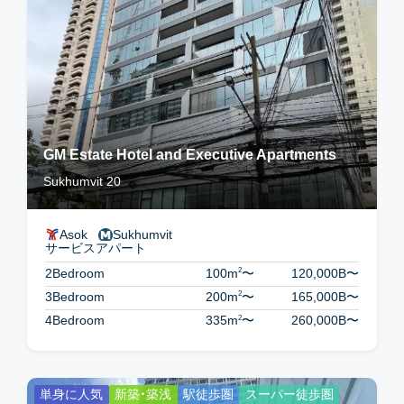
GM Estate Hotel and Executive Apartments
Sukhumvit 20
Asok
Sukhumvit
サービスアパート
2
2Bedroom
100m
〜
120,000B
〜
2
3Bedroom
200m
〜
165,000B
〜
2
4Bedroom
335m
〜
260,000B
〜
単身に人気
新築・築浅
駅徒歩圏
スーパー徒歩圏