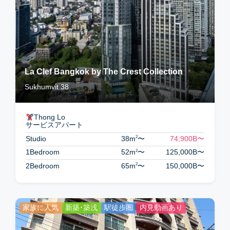
La Clef Bangkok by The Crest Collection
Sukhumvit 38
Thong Lo
サービスアパート
2
Studio
38m
〜
74,900B
〜
2
1Bedroom
52m
〜
125,000B
〜
2
2Bedroom
65m
〜
150,000B
〜
家族に人気
新築・築浅
駅徒歩圏
内見動画あり