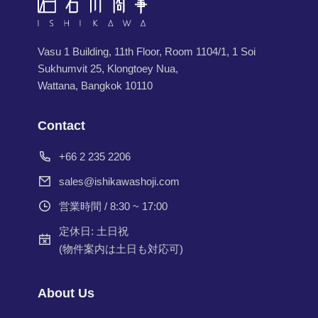
Vasu 1 Building, 11th Floor, Room 1104/1, 1 Soi
Sukhumvit 25, Klongtoey Nua,
Wattana, Bangkok 10110
Contact
+66 2 235 2206
sales@ishikawashoji.com
営業時間 / 8:30 ~ 17:00
定休日: 土日祝
(物件案内は土日も対応可)
About Us