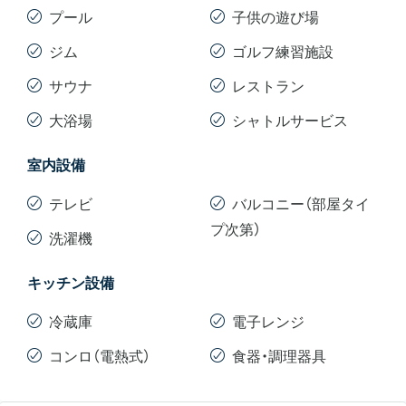
プール
子供の遊び場
5万バーツ台で探す『納得』の1LDKサービスアパート5
選 【アソーク〜プロンポン編】
ジム
ゴルフ練習施設
2026年版 バンコク人気物件10選！【ご単身編】
サウナ
レストラン
大浴場
シャトルサービス
室内設備
テレビ
バルコニー（部屋タイ
プ次第）
洗濯機
キッチン設備
冷蔵庫
電子レンジ
コンロ（電熱式）
食器・調理器具