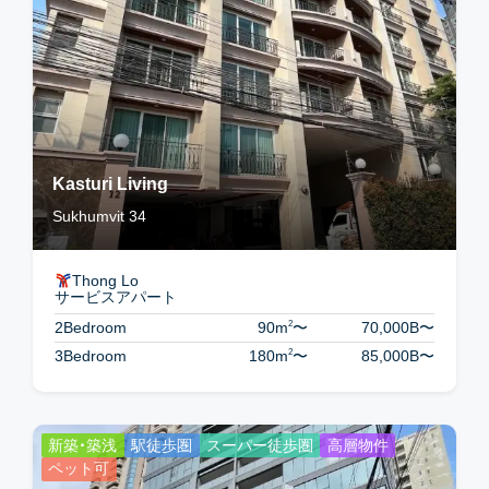
Kasturi Living
Sukhumvit 34
Thong Lo
サービスアパート
2
2Bedroom
90m
〜
70,000B
〜
2
3Bedroom
180m
〜
85,000B
〜
新築・築浅
駅徒歩圏
スーパー徒歩圏
高層物件
ペット可