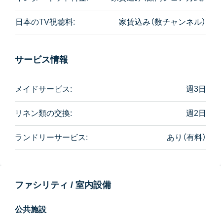
スタジオタイプも居住性を重視した間取りで、長期契
約者にも人気です。
日本のTV視聴料:
家賃込み（数チャンネル）
2Bedタイプは、なんとリビングが畳のお部屋もありま
す。
サービス情報
ファシリティも大変充実しています。
プールは25mサイズで、本格的に泳げ、大学の夏合宿に
メイドサービス:
週3日
使われたりもしていいるぐらいです。ちなみに水は最
近流行のソルトウォーターとのこと。
リネン類の交換:
週2日
ジムも明るく広い空間でマシンも充実。ゴルフ打ちっ
ランドリーサービス:
あり（有料）
ぱなし練習スペースもあります。
また、サービスアパートにしては珍しくペットもOKで
す（入居時にクリーニング料が徴収されます。詳しくは
ファシリティ / 室内設備
お問い合わせください）。
公共施設
関連記事