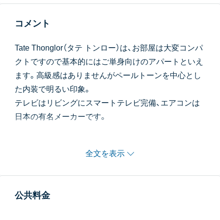
コメント
Tate Thonglor（タテ トンロー）は、お部屋は大変コンパ
クトですので基本的にはご単身向けのアパートといえ
ます。高級感はありませんがペールトーンを中心とし
た内装で明るい印象。
テレビはリビングにスマートテレビ完備、エアコンは
日本の有名メーカーです。
どのお部屋もベランダはなく、窓はレバーを横に引い
て押して開けるタイプですので少ししか開きません。
全文を表示
キッチンはどの部屋もシンクは小さめです。
ファシリティはジムのみで、プールはありません。
公共料金
駐車場は最大15台分ほどしかありませんので事前に確