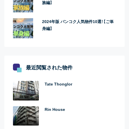
族編】
2024年版 バンコク人気物件10選！【ご単
身編】
最近閲覧された物件
Tate Thonglor
Rin House