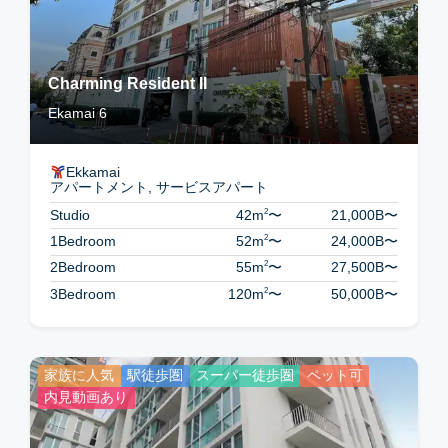
Charming Resident II
Ekamai 6
Ekkamai
アパートメント, サービスアパート
2
Studio
42m
〜
21,000B
〜
2
1Bedroom
52m
〜
24,000B
〜
2
2Bedroom
55m
〜
27,500B
〜
2
3Bedroom
120m
〜
50,000B
〜
家族に人気
駅徒歩圏
スーパー徒歩圏
ペット可
内見動画あり