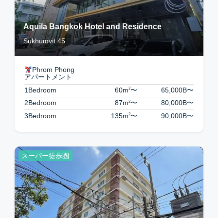
Aquila Bangkok Hotel and Residence
Sukhumvit 45
Phrom Phong
アパートメント
2
1Bedroom
60m
〜
65,000B
〜
2
2Bedroom
87m
〜
80,000B
〜
2
3Bedroom
135m
〜
90,000B
〜
スーパー徒歩圏