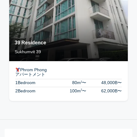
39 Residence
Sukhumvit 39
Phrom Phong
アパートメント
2
1Bedroom
80m
〜
48,000B
〜
2
2Bedroom
100m
〜
62,000B
〜