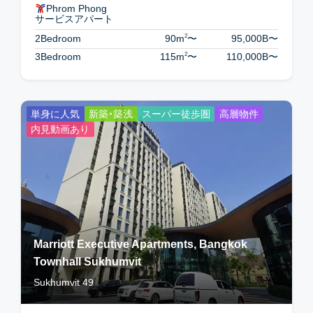
Phrom Phong
サービスアパート
2
2Bedroom
90m
〜
95,000B
〜
2
3Bedroom
115m
〜
110,000B
〜
単身に人気
新築・築浅
スーパー徒歩圏
高層物件
内見動画あり
Marriott Executive Apartments, Bangkok
Townhall Sukhumvit
Sukhumvit 49