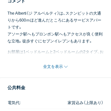
コメント
The Alberti（ジ アルベルティ）は、スクンビットの大通
りから600ｍほど進んだところにあるサービスアパー
トです。
アソーク駅へもプロンポン駅へもアクセスが良く便利
な立地。徒歩すぐにセブンイレブンもあります。
お部屋は1ベッドルームと2ベッドルームの2タイプ、お
部屋の向きや階数により1万バーツほど変わります。
また電気代が2,300バーツ分、水道代が500バーツ分、
全文を表示
それぞれお家賃込みとなっております。
オーナーはイギリス人で、そのためか内装はどちらか
というと欧米人好みのテイストです。
公共料金
共用施設として最上階にプール、ジム、サウナ、ゴルフ
電気代:
家賃込み（上限あり）
練習スペース、ラウンジがあります。