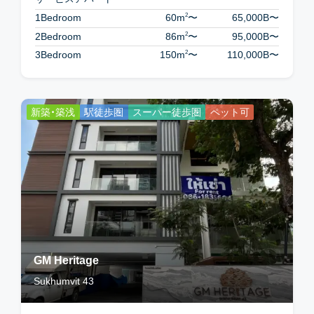
2
1Bedroom
60m
〜
65,000B
〜
2
2Bedroom
86m
〜
95,000B
〜
2
3Bedroom
150m
〜
110,000B
〜
新築・築浅
駅徒歩圏
スーパー徒歩圏
ペット可
GM Heritage
Sukhumvit 43