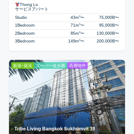
Thong Lo
サービスアパート
2
Studio
43m
〜
75,000B
〜
2
1Bedroom
71m
〜
95,000B
〜
2
2Bedroom
85m
〜
130,000B
〜
2
3Bedroom
149m
〜
200,000B
〜
新築・築浅
スーパー徒歩圏
高層物件
Tribe Living Bangkok Sukhumvit 39