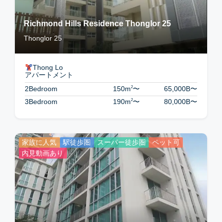
Richmond Hills Residence Thonglor 25
Thonglor 25
Thong Lo
アパートメント
2
2Bedroom
150m
〜
65,000B
〜
2
3Bedroom
190m
〜
80,000B
〜
家族に人気
駅徒歩圏
スーパー徒歩圏
ペット可
内見動画あり