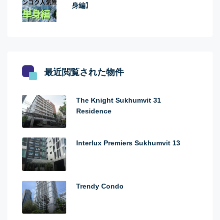
身編】
最近閲覧された物件
The Knight Sukhumvit 31
Residence
Interlux Premiers Sukhumvit 13
Trendy Condo