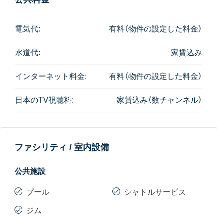
立地はスクンビット31の少し奥です。
シャトルサービスは、プロンポン駅、フジスーパー、ス
電気代:
有料（物件の設定した料金）
クンビット23などに連れて行ってくれます。
徒歩すぐのところにセブンイレブンもあります。
水道代:
家賃込み
【備考】
インターネット料金:
有料（物件の設定した料金）
・家賃には水道代、インターネット代、日本語TV料金
(5ch視聴可)が込みとなっていますが、これは契約初年
日本のTV視聴料:
家賃込み（数チャンネル）
度のみとなり、2年目以降は有料となります。
・ペットは10kgまでとなります。
ファシリティ / 室内設備
公共施設
プール
シャトルサービス
ジム