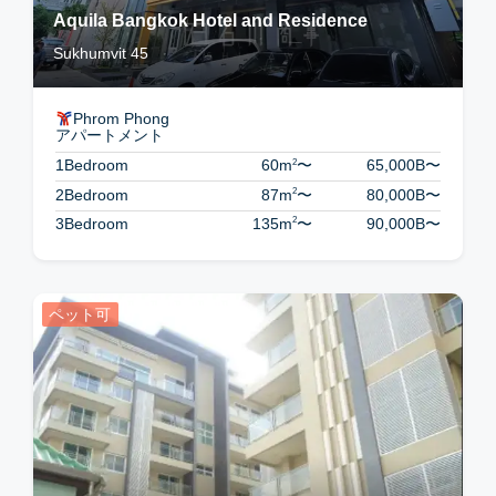
Aquila Bangkok Hotel and Residence
Sukhumvit 45
Phrom Phong
アパートメント
2
1Bedroom
60m
〜
65,000B
〜
2
2Bedroom
87m
〜
80,000B
〜
2
3Bedroom
135m
〜
90,000B
〜
ペット可