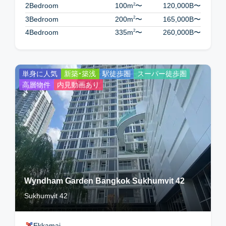
2
2Bedroom
100m
〜
120,000B
〜
2
3Bedroom
200m
〜
165,000B
〜
2
4Bedroom
335m
〜
260,000B
〜
単身に人気
新築・築浅
駅徒歩圏
スーパー徒歩圏
高層物件
内見動画あり
Wyndham Garden Bangkok Sukhumvit 42
Sukhumvit 42
Ekkamai