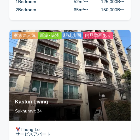
2
1Bedroom
52m
〜
125,000B
〜
2
2Bedroom
65m
〜
150,000B
〜
家族に人気
新築・築浅
駅徒歩圏
内見動画あり
Kasturi Living
Sukhumvit 34
Thong Lo
サービスアパート