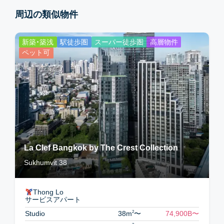
周辺の類似物件
新築・築浅
駅徒歩圏
スーパー徒歩圏
高層物件
ペット可
La Clef Bangkok by The Crest Collection
Sukhumvit 38
Thong Lo
サービスアパート
2
Studio
38m
〜
74,900B
〜