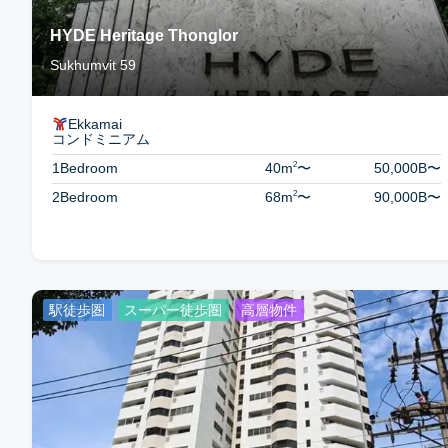
HYDE Heritage Thonglor
Sukhumvit 59
Ekkamai
コンドミニアム
2
1Bedroom
40m
〜
50,000B
〜
2
2Bedroom
68m
〜
90,000B
〜
駅徒歩圏
スーパー徒歩圏
高層物件