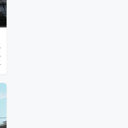
〜
〜
〜