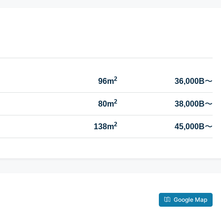
2
96m
36,000B
〜
2
80m
38,000B
〜
2
138m
45,000B
〜
Google Map