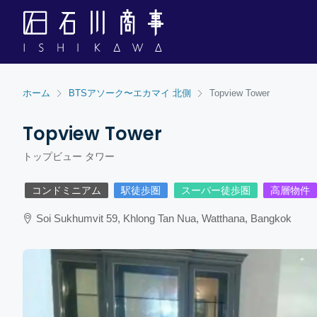
ホーム
BTSアソーク〜エカマイ 北側
Topview Tower
Topview Tower
トップビュー タワー
コンドミニアム
駅徒歩圏
スーパー徒歩圏
高層物件
Soi Sukhumvit 59, Khlong Tan Nua, Watthana, Bangkok