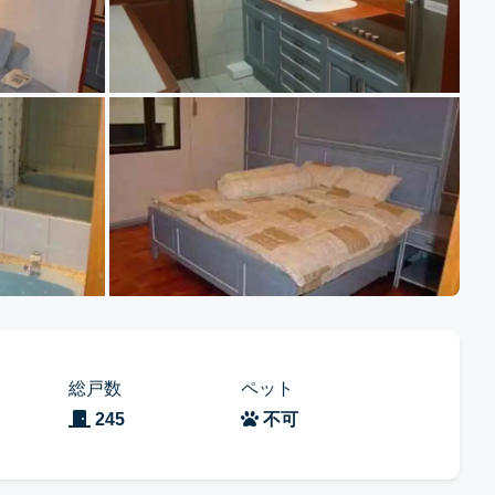
総戸数
ペット
245
不可