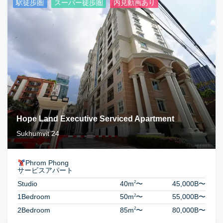
駅徒歩圏
スーパー徒歩圏
内見動画あり
Hope Land Executive Serviced Apartment
Sukhumvit 24
Phrom Phong
サービスアパート
2
Studio
40m
〜
45,000B
〜
2
1Bedroom
50m
〜
55,000B
〜
2
2Bedroom
85m
〜
80,000B
〜