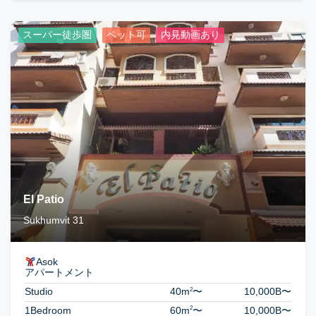
スーパー徒歩圏
ペット可
内見動画あり
El Patio
Sukhumvit 31
Asok
アパートメント
2
Studio
40m
〜
10,000B
〜
2
1Bedroom
60m
〜
10,000B
〜