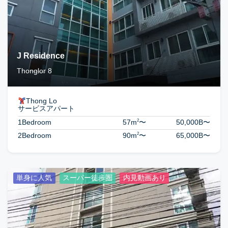
J Residence
Thonglor 8
Thong Lo
サービスアパート
2
1Bedroom
57m
〜
50,000B
〜
2
2Bedroom
90m
〜
65,000B
〜
単身に人気
スーパー徒歩圏
内見動画あり