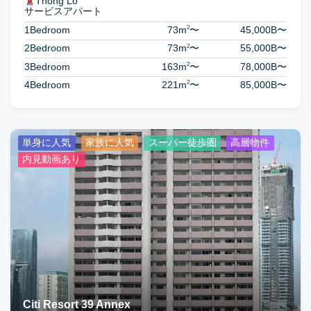
Thong Lo
サービスアパート
2
1Bedroom
73m
〜
45,000B
〜
2
2Bedroom
73m
〜
55,000B
〜
2
3Bedroom
163m
〜
78,000B
〜
2
4Bedroom
221m
〜
85,000B
〜
単身に人気
家族に人気
スーパー徒歩圏
高層物件
内見動画あり
Citi Resort 39 Annex