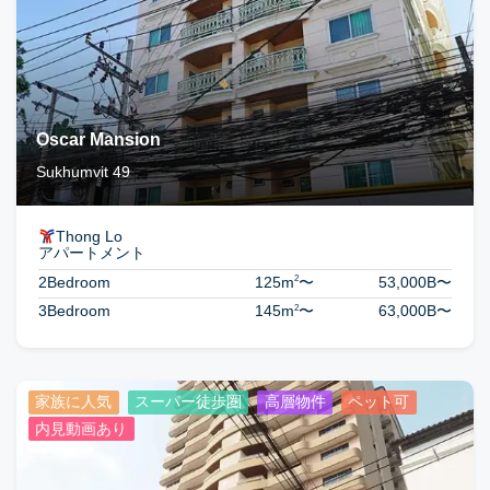
Oscar Mansion
Sukhumvit 49
Thong Lo
アパートメント
2
2Bedroom
125m
〜
53,000B
〜
2
3Bedroom
145m
〜
63,000B
〜
家族に人気
スーパー徒歩圏
高層物件
ペット可
内見動画あり