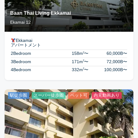
Baan Thai Living Ekkamai
Ekamai 12
Ekkamai
アパートメント
2
2Bedroom
158m
〜
60,000B
〜
2
3Bedroom
171m
〜
72,000B
〜
2
4Bedroom
332m
〜
100,000B
〜
駅徒歩圏
スーパー徒歩圏
ペット可
内見動画あり