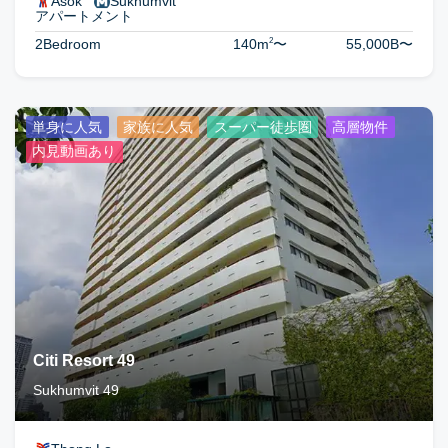
Asok
Sukhumvit
アパートメント
2
2Bedroom
140m
〜
55,000B
〜
単身に人気
家族に人気
スーパー徒歩圏
高層物件
内見動画あり
Citi Resort 49
Sukhumvit 49