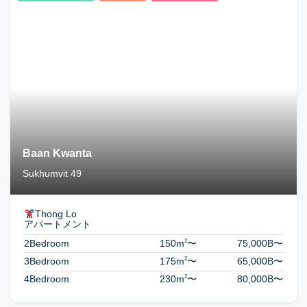
Baan Kwanta
Sukhumvit 49
Thong Lo
アパートメント
2
2Bedroom
150m
〜
75,000B
〜
2
3Bedroom
175m
〜
65,000B
〜
2
4Bedroom
230m
〜
80,000B
〜