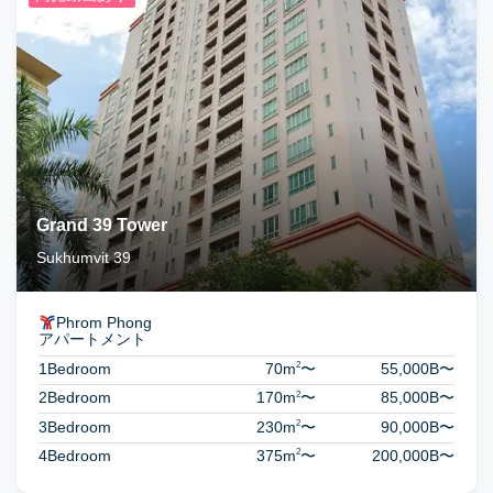
Grand 39 Tower
Sukhumvit 39
Phrom Phong
アパートメント
2
1Bedroom
70m
〜
55,000B
〜
2
2Bedroom
170m
〜
85,000B
〜
2
3Bedroom
230m
〜
90,000B
〜
2
4Bedroom
375m
〜
200,000B
〜