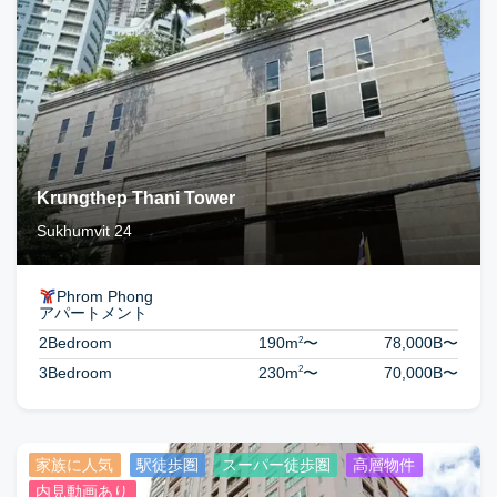
Krungthep Thani Tower
Sukhumvit 24
Phrom Phong
アパートメント
2
2Bedroom
190m
〜
78,000B
〜
2
3Bedroom
230m
〜
70,000B
〜
家族に人気
駅徒歩圏
スーパー徒歩圏
高層物件
内見動画あり