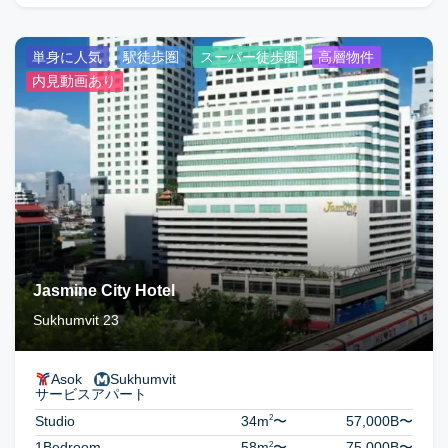
単身に人気
駅徒歩圏
スーパー徒歩圏
高層物件
内見動画あり
Jasmine City Hotel
Sukhumvit 23
Asok
Sukhumvit
サービスアパート
2
Studio
34m
〜
57,000B
〜
2
1Bedroom
58m
〜
75,000B
〜