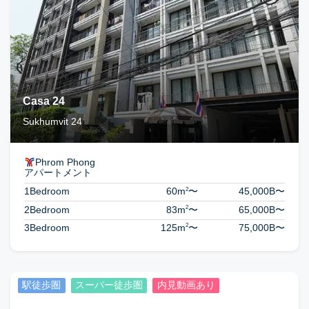
Casa 24
Sukhumvit 24
Phrom Phong
アパートメント
2
1Bedroom
60m
〜
45,000B
〜
2
2Bedroom
83m
〜
65,000B
〜
2
3Bedroom
125m
〜
75,000B
〜
駅徒歩圏
スーパー徒歩圏
内見動画あり