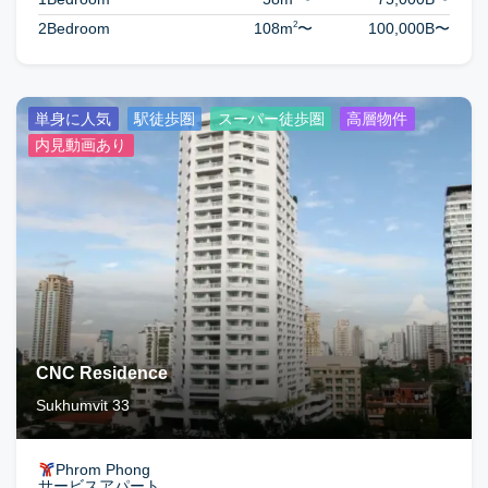
2
2Bedroom
108m
〜
100,000B
〜
単身に人気
駅徒歩圏
スーパー徒歩圏
高層物件
内見動画あり
CNC Residence
Sukhumvit 33
Phrom Phong
サービスアパート