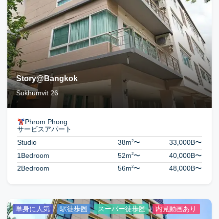
Story@Bangkok
Sukhumvit 26
Phrom Phong
サービスアパート
2
Studio
38m
〜
33,000B
〜
2
1Bedroom
52m
〜
40,000B
〜
2
2Bedroom
56m
〜
48,000B
〜
単身に人気
駅徒歩圏
スーパー徒歩圏
内見動画あり