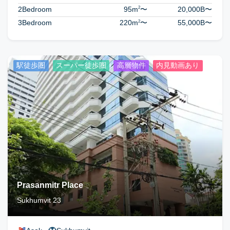
2
2Bedroom
95m
〜
20,000B
〜
2
3Bedroom
220m
〜
55,000B
〜
駅徒歩圏
スーパー徒歩圏
高層物件
内見動画あり
Prasanmitr Place
Sukhumvit 23