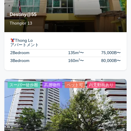
Destiny@55
Thonglor 13
Thong Lo
アパートメント
2
2Bedroom
135m
〜
75,000B
〜
2
3Bedroom
160m
〜
80,000B
〜
スーパー徒歩圏
高層物件
ペット可
内見動画あり