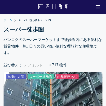
ホーム
スーパー徒歩圏
(ページ 2)
スーパー徒歩圏
バンコクのスーパーマーケットまで徒歩圏内にある便利な
賃貸物件一覧。日々の買い物が便利な理想的な住環境で
す。
並び替え：
デフォルト
717 物件
単身に人気
スーパー徒歩圏
内見動画あり