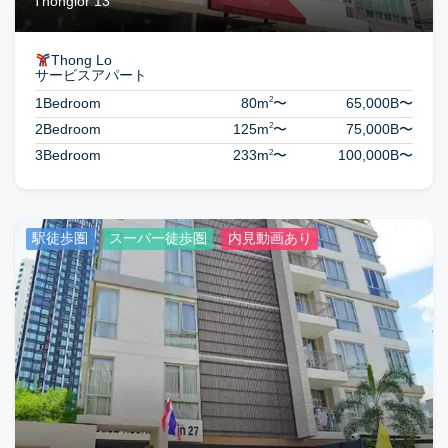
Thonglor 13
Thong Lo
サービスアパート
2
1Bedroom
80m
〜
65,000B
〜
2
2Bedroom
125m
〜
75,000B
〜
2
3Bedroom
233m
〜
100,000B
〜
駅徒歩圏
スーパー徒歩圏
内見動画あり