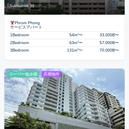
Sukhumvit 39
Phrom Phong
サービスアパート
2
1Bedroom
54m
〜
33,000B
〜
2
2Bedroom
63m
〜
57,000B
〜
2
3Bedroom
131m
〜
70,000B
〜
スーパー徒歩圏
高層物件