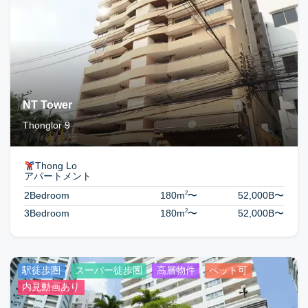
NT Tower
Thonglor 9
Thong Lo
アパートメント
2
2Bedroom
180m
〜
52,000B
〜
2
3Bedroom
180m
〜
52,000B
〜
駅徒歩圏
スーパー徒歩圏
高層物件
ペット可
内見動画あり