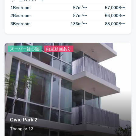
2
1Bedroom
57m
〜
57,000B
〜
2
2Bedroom
87m
〜
66,000B
〜
2
3Bedroom
136m
〜
88,000B
〜
スーパー徒歩圏
内見動画あり
Civic Park 2
Thonglor 13