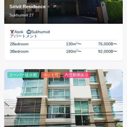
Sirivit Residence
Sukhumvit 27
Asok
Sukhumvit
アパートメント
2
2Bedroom
130m
〜
76,000B
〜
2
3Bedroom
180m
〜
92,000B
〜
スーパー徒歩圏
ペット可
内見動画あり