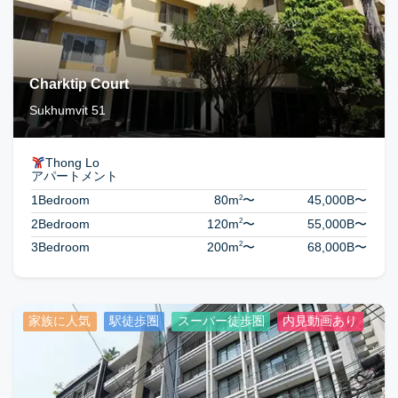
Charktip Court
Sukhumvit 51
Thong Lo
アパートメント
2
1Bedroom
80m
〜
45,000B
〜
2
2Bedroom
120m
〜
55,000B
〜
2
3Bedroom
200m
〜
68,000B
〜
家族に人気
駅徒歩圏
スーパー徒歩圏
内見動画あり