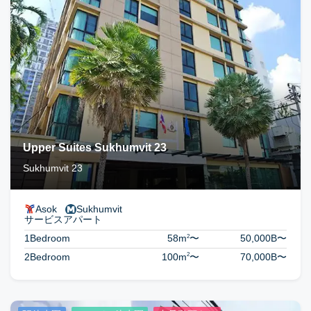
Upper Suites Sukhumvit 23
Sukhumvit 23
Asok
Sukhumvit
サービスアパート
2
1Bedroom
58m
〜
50,000B
〜
2
2Bedroom
100m
〜
70,000B
〜