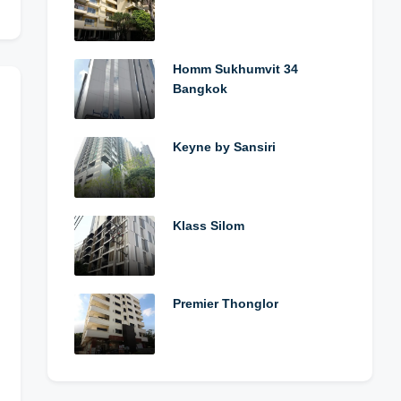
Homm Sukhumvit 34
Bangkok
Keyne by Sansiri
Klass Silom
Premier Thonglor