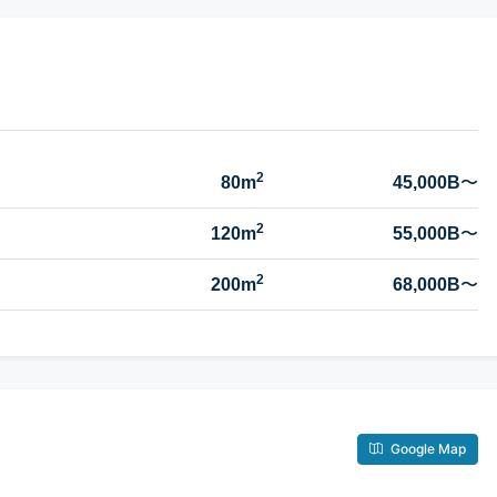
2
80m
45,000B
〜
2
120m
55,000B
〜
2
200m
68,000B
〜
Google Map