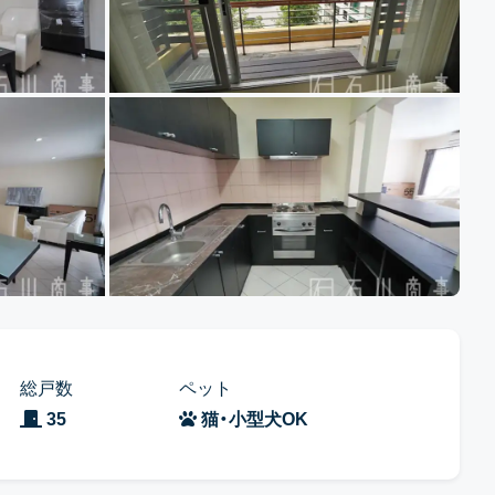
総戸数
ペット
35
猫・小型犬OK