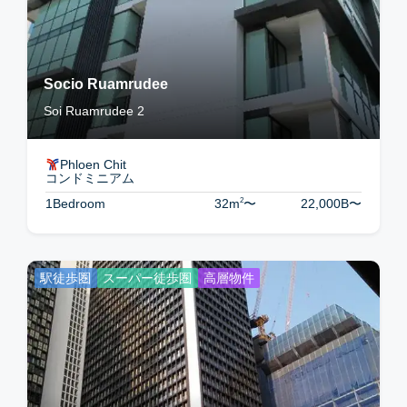
Socio Ruamrudee
Soi Ruamrudee 2
Phloen Chit
コンドミニアム
2
1Bedroom
32m
〜
22,000B
〜
駅徒歩圏
スーパー徒歩圏
高層物件