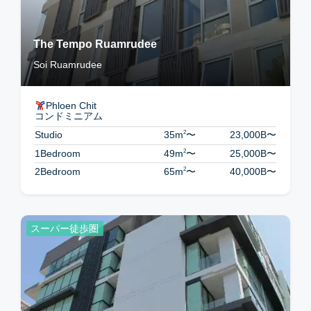
The Tempo Ruamrudee
Soi Ruamrudee
Phloen Chit
コンドミニアム
2
Studio
35m
〜
23,000B
〜
2
1Bedroom
49m
〜
25,000B
〜
2
2Bedroom
65m
〜
40,000B
〜
スーパー徒歩圏