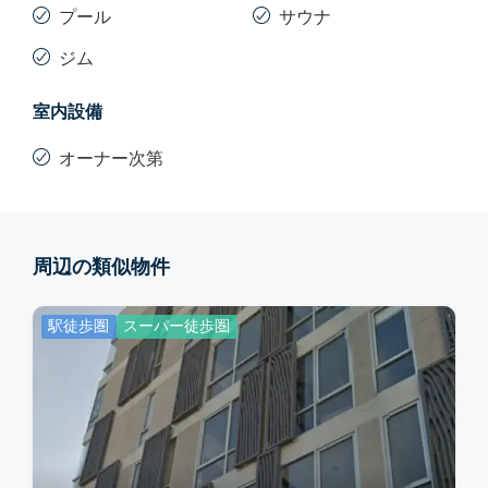
Tea Room ティールーム
プール
サウナ
Bicycle Storage Room 自転車置き場
ジム
Driver’s Lounge ドライバーの待機所
Outdoor Swimming Pool 屋外スイミングプール
室内設備
Semi-outdoor Jacuzzi 屋根付き屋外ジャグジー
オーナー次第
Fitness Studio フィットネス・スタジオ
Spa and Massage Room スパ・マッサージルーム
Multi-purpose Exercise Room 多目的ルーム
Children’s Play Room キッズルーム
周辺の類似物件
Stream Room スチームサウナ
駅徒歩圏
スーパー徒歩圏