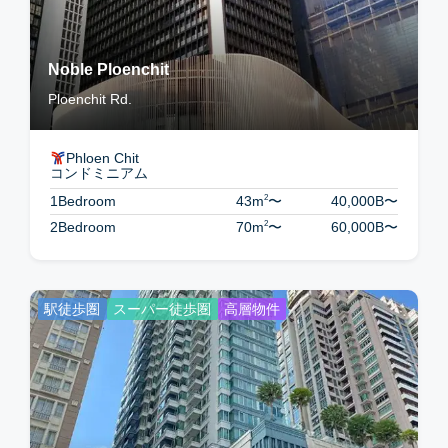
Noble Ploenchit
Ploenchit Rd.
Phloen Chit
コンドミニアム
2
1Bedroom
43m
〜
40,000B
〜
2
2Bedroom
70m
〜
60,000B
〜
駅徒歩圏
スーパー徒歩圏
高層物件