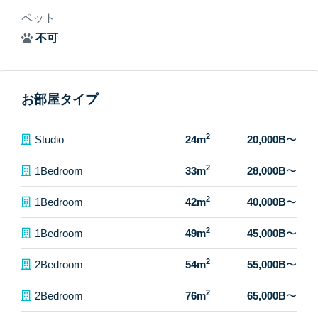
ペット
不可
お部屋タイプ
2
Studio
24m
20,000B
〜
2
1Bedroom
33m
28,000B
〜
2
1Bedroom
42m
40,000B
〜
2
1Bedroom
49m
45,000B
〜
2
2Bedroom
54m
55,000B
〜
2
2Bedroom
76m
65,000B
〜