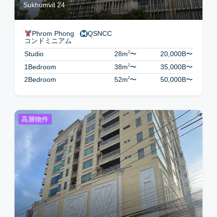
Sukhumvit 24
Phrom Phong
QSNCC
コンドミニアム
2
Studio
28m
〜
20,000B
〜
2
1Bedroom
38m
〜
35,000B
〜
2
2Bedroom
52m
〜
50,000B
〜
高層物件