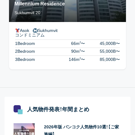
Millennium Residence
Sukhumvit 20
Asok
Sukhumvit
コンドミニアム
2
1Bedroom
66m
〜
45,000B
〜
2
2Bedroom
90m
〜
55,000B
〜
2
3Bedroom
146m
〜
85,000B
〜
人気物件発表！年間まとめ
2026年版 バンコク人気物件10選！【ご家
族編】