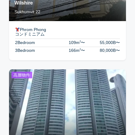
Wilshire
Sukhumvit 22
Phrom Phong
コンドミニアム
2
2Bedroom
109m
〜
55,000B
〜
2
3Bedroom
166m
〜
80,000B
〜
高層物件