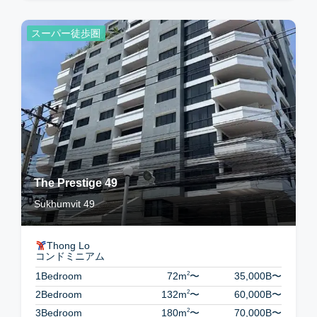
スーパー徒歩圏
The Prestige 49
Sukhumvit 49
Thong Lo
コンドミニアム
2
1Bedroom
72m
〜
35,000B
〜
2
2Bedroom
132m
〜
60,000B
〜
2
3Bedroom
180m
〜
70,000B
〜