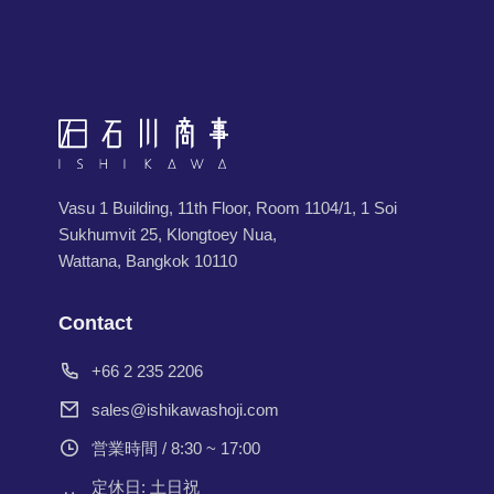
Vasu 1 Building, 11th Floor, Room 1104/1, 1 Soi
Sukhumvit 25, Klongtoey Nua,
Wattana, Bangkok 10110
Contact
+66 2 235 2206
sales@ishikawashoji.com
営業時間 / 8:30 ~ 17:00
定休日: 土日祝