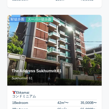
駅徒歩圏
スーパー徒歩圏
The Address Sukhumvit 61
Sukhumvit 61
Ekkamai
コンドミニアム
2
1Bedroom
42m
〜
35,000B
〜
2