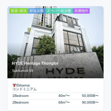
新築・築浅
駅徒歩圏
スーパー徒歩圏
高層物件
HYDE Heritage Thonglor
Sukhumvit 59
Ekkamai
コンドミニアム
2
1Bedroom
40m
〜
50,000B
〜
2
2Bedroom
68m
〜
90,000B
〜