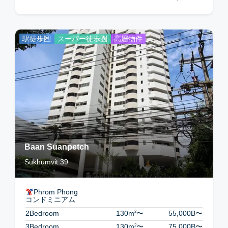
駅徒歩圏
スーパー徒歩圏
高層物件
Baan Suanpetch
Sukhumvit 39
Phrom Phong
コンドミニアム
2
2Bedroom
130m
〜
55,000B
〜
2
3Bedroom
130m
〜
75,000B
〜