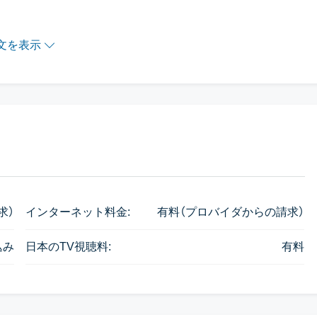
いイタリアンレストランです。
文を表示
求）
インターネット料金:
有料（プロバイダからの請求）
込み
日本のTV視聴料:
有料