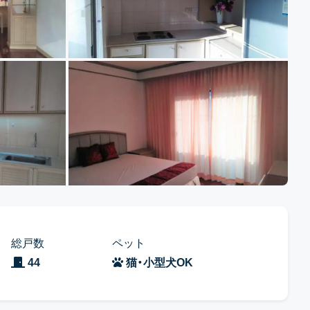
総戸数
ペット
44
猫・小型犬OK