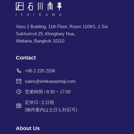
Vasu 1 Building, 11th Floor, Room 1104/1, 1 Soi
Sukhumvit 25, Klongtoey Nua,
Wattana, Bangkok 10110
Contact
+66 2 235 2206
sales@ishikawashoji.com
営業時間 / 8:30 ~ 17:00
定休日: 土日祝
(物件案内は土日も対応可)
About Us