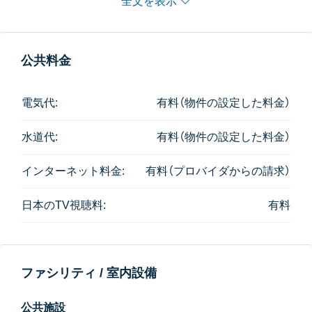
全文を表示
1Bedroom 36㎡はバスタブが無くシャワーのみとなり
ます。
ファシリティは屋上にプール・ジムがあります。
公共料金
どちらも程よい大きさで、デザインもお洒落で、オーナ
ー様のセンスの良さが伺えます。
電気代:
有料（物件の設定した料金）
水道代:
有料（物件の設定した料金）
インターネット料金:
有料（プロバイダからの請求）
日本のTV視聴料:
有料
ファシリティ / 室内設備
公共施設