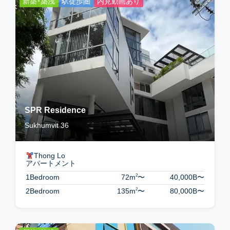
新築・築浅
駅徒歩圏
内見動画あり
SPR Residence
Sukhumvit 36
Thong Lo
アパートメント
2
1Bedroom
72m
〜
40,000B
〜
2
2Bedroom
135m
〜
80,000B
〜