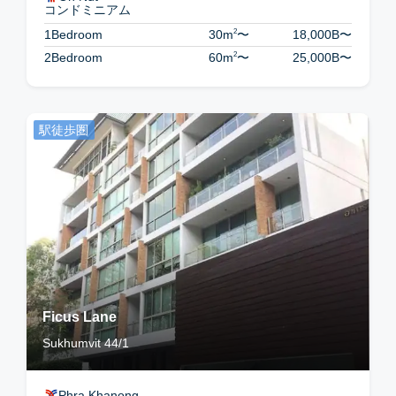
コンドミニアム
2
1Bedroom
30m
〜
18,000B
〜
2
2Bedroom
60m
〜
25,000B
〜
駅徒歩圏
Ficus Lane
Sukhumvit 44/1
Phra Khanong