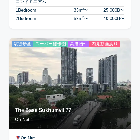
コンドミニアム
2
1Bedroom
35m
〜
25,000B
〜
2
2Bedroom
52m
〜
40,000B
〜
駅徒歩圏
スーパー徒歩圏
高層物件
内見動画あり
The Base Sukhumvit 77
On-Nut 1
On Nut