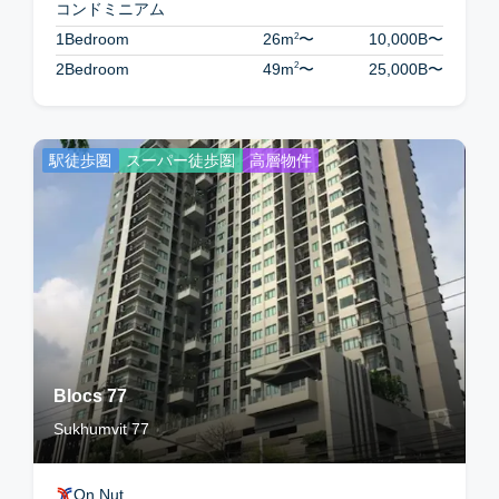
コンドミニアム
2
1Bedroom
26m
〜
10,000B
〜
2
2Bedroom
49m
〜
25,000B
〜
駅徒歩圏
スーパー徒歩圏
高層物件
Blocs 77
Sukhumvit 77
On Nut