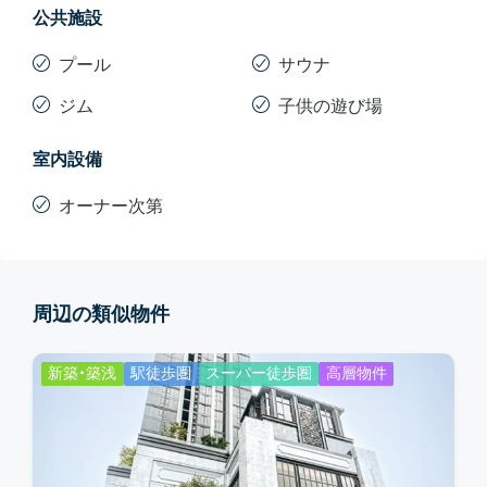
公共施設
プール
サウナ
ジム
子供の遊び場
室内設備
オーナー次第
周辺の類似物件
新築・築浅
駅徒歩圏
スーパー徒歩圏
高層物件