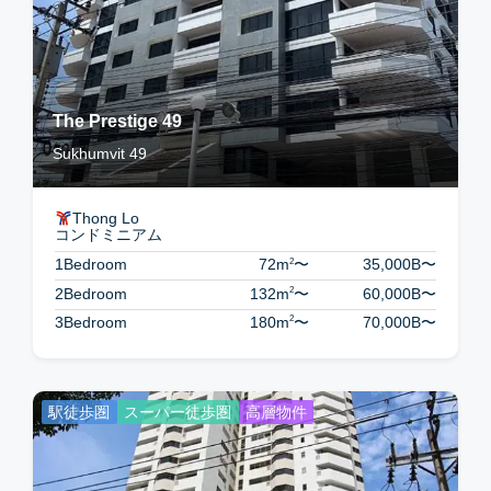
The Prestige 49
Sukhumvit 49
Thong Lo
コンドミニアム
2
1Bedroom
72m
〜
35,000B
〜
2
2Bedroom
132m
〜
60,000B
〜
2
3Bedroom
180m
〜
70,000B
〜
駅徒歩圏
スーパー徒歩圏
高層物件