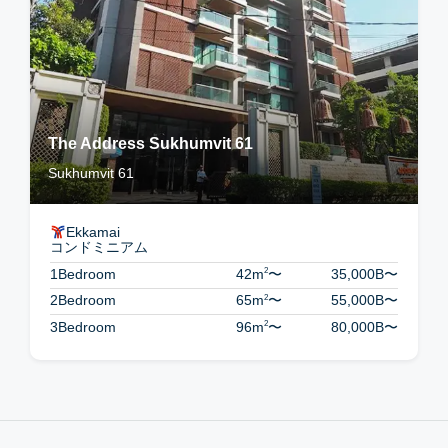
The Address Sukhumvit 61
Sukhumvit 61
Ekkamai
コンドミニアム
2
1Bedroom
42m
〜
35,000B
〜
2
2Bedroom
65m
〜
55,000B
〜
2
3Bedroom
96m
〜
80,000B
〜