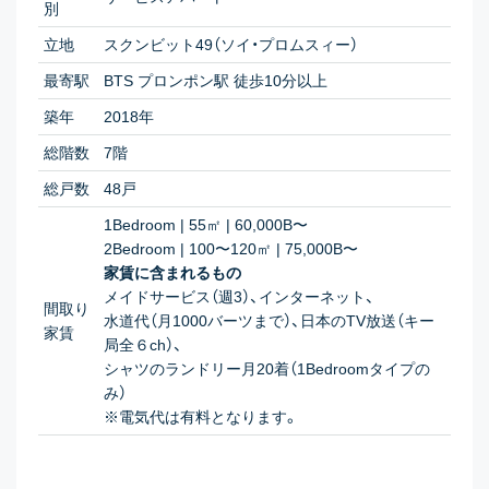
別
立地
スクンビット49（ソイ・プロムスィー）
最寄駅
BTS プロンポン駅 徒歩10分以上
築年
2018年
総階数
7階
総戸数
48戸
1Bedroom | 55㎡ | 60,000B〜
2Bedroom | 100〜120㎡ | 75,000B〜
家賃に含まれるもの
メイドサービス（週3）、インターネット、
間取り
水道代（月1000バーツまで）、日本のTV放送（キー
家賃
局全６ch）、
シャツのランドリー月20着（1Bedroomタイプの
み）
※電気代は有料となります。