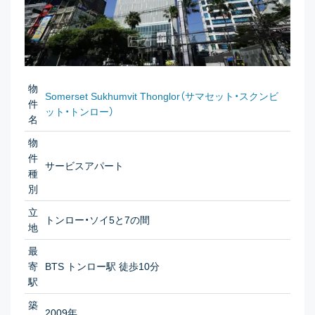
物
Somerset Sukhumvit Thonglor（サマセット・スクンビ
件
ット・トンロー）
名
物
件
サービスアパート
種
別
立
トンロー・ソイ5と7の間
地
最
寄
BTS トンロー駅 徒歩10分
駅
築
2009年