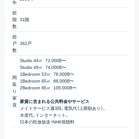
年
総
階
31階
数
総
戸
262戸
数
Studio 44㎡ 72,000B〜
Studio 49㎡ 74,000B〜
1Bedroom 53㎡ 78,000B〜
間
1Bedroom 65㎡ 88,000B〜
取
2Bedroom 85㎡ 105,000B〜
り
家
家賃に含まれる公共料金やサービス
賃
メイドサービス週3回、電気代（上限額あり）、
水道代、インターネット、
日本の民放放送・NHK視聴料