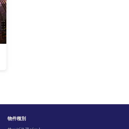
】
物件種別