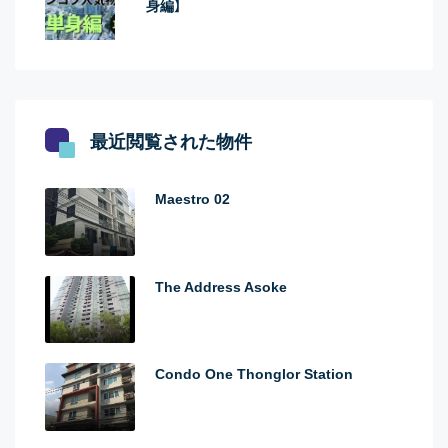
身編】
最近閲覧された物件
Maestro 02
The Address Asoke
Condo One Thonglor Station