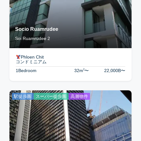
Socio Ruamrudee
Soi Ruamrudee 2
Phloen Chit
コンドミニアム
2
1Bedroom
32m
〜
22,000B
〜
駅徒歩圏
スーパー徒歩圏
高層物件