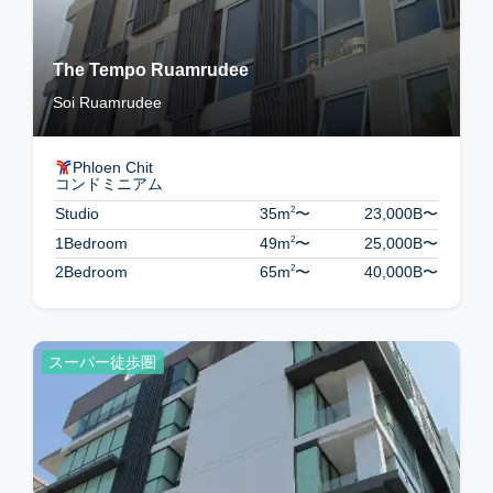
The Tempo Ruamrudee
Soi Ruamrudee
Phloen Chit
コンドミニアム
2
Studio
35m
〜
23,000B
〜
2
1Bedroom
49m
〜
25,000B
〜
2
2Bedroom
65m
〜
40,000B
〜
スーパー徒歩圏