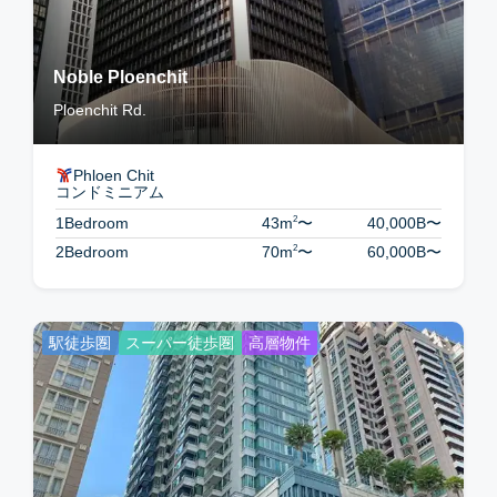
Noble Ploenchit
Ploenchit Rd.
Phloen Chit
コンドミニアム
2
1Bedroom
43m
〜
40,000B
〜
2
2Bedroom
70m
〜
60,000B
〜
駅徒歩圏
スーパー徒歩圏
高層物件