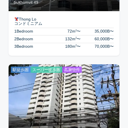
Sukhumvit 49
Thong Lo
コンドミニアム
2
1Bedroom
72m
〜
35,000B
〜
2
2Bedroom
132m
〜
60,000B
〜
2
3Bedroom
180m
〜
70,000B
〜
駅徒歩圏
スーパー徒歩圏
高層物件