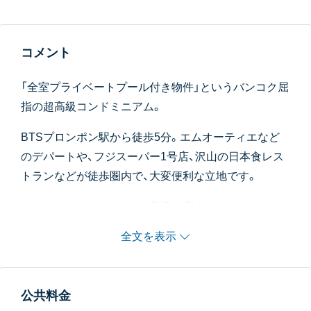
コメント
「全室プライベートプール付き物件」というバンコク屈
指の超高級コンドミニアム。
BTSプロンポン駅から徒歩5分。エムオーティエなど
のデパートや、フジスーパー1号店、沢山の日本食レス
トランなどが徒歩圏内で、大変便利な立地です。
コンドミニアムですので、家賃や室内のインテリアは
お部屋によりそれぞれ全く異なります。
全文を表示
ル・ラフィーネはこのスクンビット39の物件以外に、ソ
イ24と31と、バンコクに全部で3つのシリーズ物件が
公共料金
あります。