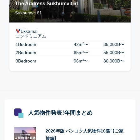
The Address Sukhumvit 61
Sukhumvit 61
Ekkamai
コンドミニアム
2
1Bedroom
42m
〜
35,000B
〜
2
2Bedroom
65m
〜
55,000B
〜
2
3Bedroom
96m
〜
80,000B
〜
人気物件発表！年間まとめ
2026年版 バンコク人気物件10選！【ご家
族編】